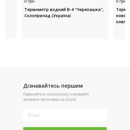
0 грн.
0 грн.
Термометр водний В-4 "Черепашка",
Термо
Склоприлад (Україна)
новон
ковпа
(Украї
Дізнавайтесь першим
Підписуйтесь на розсилку і отримуйте
актуальні пропозиції на пошту