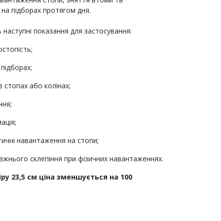
на підборах протягом дня.
 наступні показання для застосування:
стопість;
 підборах;
в стопах або колінах;
ння;
ація;
тичні навантаження на стопи;
вжнього склепіння при фізичних навантаженнях.
іру 23,5 см ціна зменшується на 100