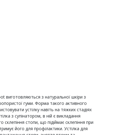
oot виготовляються з натуральної шкіри з
ропористої гуми. Форма такого активного
стовувати устілку навіть на тяжких стадіях
тілка з супінатором, в ній є викладання
 склепіння стопи, що підіймає склепіння при
тримує його для профілактики. Устілка для
звантаження стопи, зняття втоми та