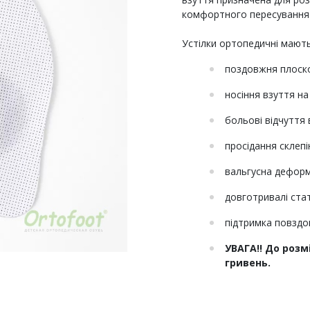
комфортного пересування 
Устілки ортопедичні мають
поздовжня плоско
носіння взуття на
больові відчуття 
просідання склепі
вальгусна деформ
довготривалі ста
підтримка повздо
УВАГА!! До розм
гривень.