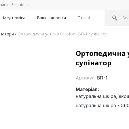
зини в Чернігові
Медтехніка
Ваше здоров'я
Статті
інатори
/
Ортопедична устілка Ortofoot ВП-1 супінатор
Ортопедична у
супінатор
Артикул:
ВП-1
Матеріал:
натуральна шкіра, екош
натуральна шкіра - 560