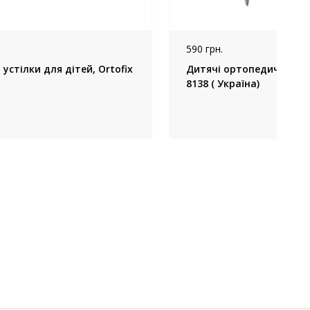
590 грн.
устілки для дітей, Ortofix
Дитячі ортопедичні усті
8138 ( Україна)