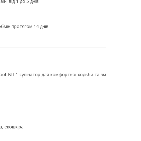
їні від 1 до 5 днів
бмін протягом 14 днів
oot ВП-1 супінатор для комфортної ходьби та зм
а, екошкіра