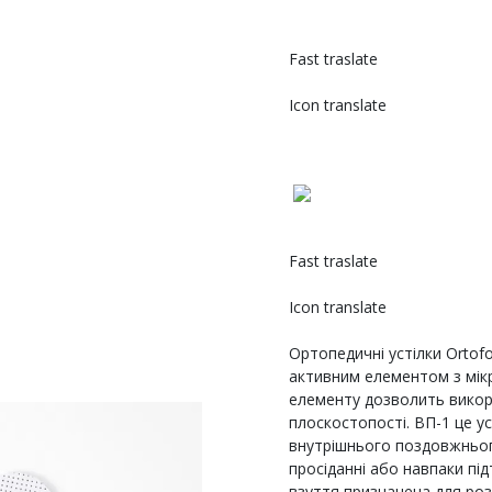
Fast traslate
Icon translate
Fast traslate
Icon translate
Ортопедичні устілки Ortof
активним елементом з мік
елементу дозволить викори
плоскостопості. ВП-1 це ус
внутрішнього поздовжнього
просіданні або навпаки під
взуття призначена для ро