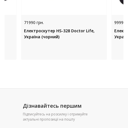
71990 грн.
99990 
fe,
Електроскутер HS-328 Doctor Life,
Електр
Україна (чорний)
Україн
Дізнавайтесь першим
Підписуйтесь на розсилку і отримуйте
актуальні пропозиції на пошту