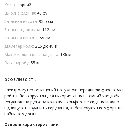
Колір:
Чорний
Ширина сидіння:
46 см
Загальна висота:
93,5 см
Загальна довжина:
112 см
Загальна ширина:
59 см
Діаметер коліс:
225 дюймів
Максимальна вага пацієнта:
136 кг
Вага виробу:
55 кг
ОСОБЛИВОСТІ:
Електроскутер оснащений потужною передньою фарою, яка
робить його зручним для використання в темний час доби.
Регульована рульова колонка і комфортне сидіння значно
підвищують зручність керування, забезпечуючи комфорт на
найвищому рівні.
Основні характеристики: