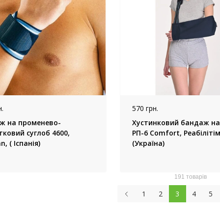
.
570 грн.
ж на променево-
Хустинковий бандаж на
тковий суглоб 4600,
РП-6 Comfort, Реабіліті
n, ( Іспанія)
(Україна)
191 товарів
1
2
3
4
5