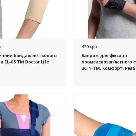
.
430 грн.
ичний бандаж ліктьового
Бандаж для фіксації
а EL-05 TM Doctor Life
променевозап'ястного с
ЗС-1-ТМ, Комфорт, Реаб
(Україна)