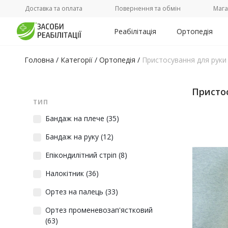
Доставка та оплата
Повернення та обмін
Мага
Реабілітація
Ортопедія
Головна
/
Категорії
/
Ортопедія
/
Пристосування для руки
Присто
ТИП
Бандаж на плече
(35)
Бандаж на руку
(12)
Епікондилітний стріп
(8)
Налокітник
(36)
Ортез на палець
(33)
Ортез променевозап'ястковий
(63)