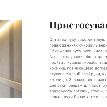
Пристосува
Ортез на руку використовують
пошкодженнях сухожиль верхнь
Обмеження руху руки, кисті 
Але застосування фіксатора 
пройти лікувально-реабілітац
косинка, пов'язка Дезо допом
ступеня фіксації всієї руки, к
ключицю. Залежно від характе
для руки, бандаж для кисті р
враховують потрібну ступінь ф
пальця руки Ви можете в наш