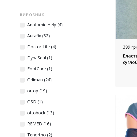
ВИРОБНИК
Anatomic Help
(4)
Aurafix
(32)
Doctor Life
(4)
399 грн
Еласт
DynaSeal
(1)
суглоб
FootCare
(1)
Orliman
(24)
ortop
(19)
OSD
(1)
ottobock
(13)
REMED
(16)
Tenortho
(2)