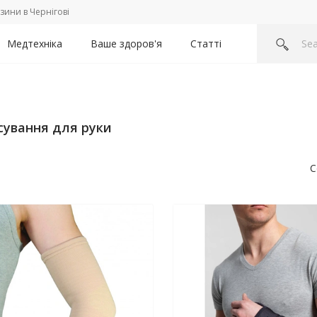
зини в Чернігові
Медтехніка
Ваше здоров'я
Статті
сування для руки
С