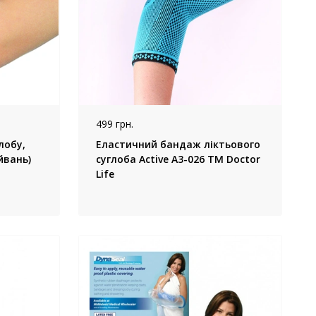
499 грн.
лобу,
Еластичний бандаж ліктьового
айвань)
суглоба Active А3-026 TM Doctor
Life