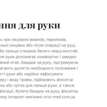
ння для руки
 при лікуванні вивихів, переломів,
ої кінцівки або після операції на руці.
або пальця створює багато незручностей.
для руки допомагає комфортно і швидко
ійний етап. Бандаж на руку, підтримуюча
агають досягти необхідного положення і
исті руки або надійно зафіксувати
ру і виду травм, підбирають фіксатор
уки або ортез для пальця руки, а також
іксації. Купити бандаж на руку, фіксатор
ому інтернет-магазині orto-med.com.ua