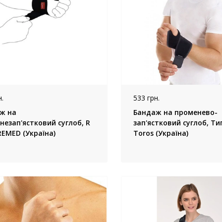
.
533 грн.
ж на
Бандаж на променево-
езап'ястковий суглоб, R
зап'ястковий суглоб, Ти
REMED (Україна)
Toros (Україна)