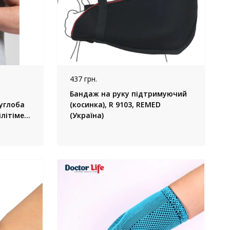
437 грн.
Бандаж на руку підтримуючий
углоба
(косинка), R 9103, REMED
ілітімед
(Україна)