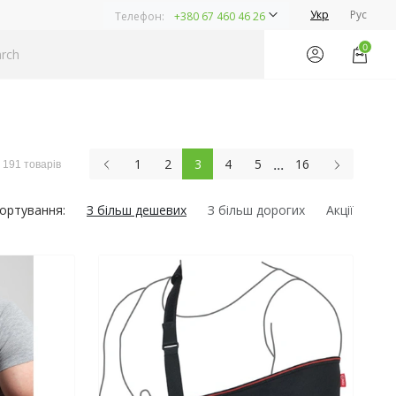
Укр
Рус
Телефон:
+380 67 460 46 26
0
...
1
2
3
4
5
16
191 товарів
ортування:
З більш дешевих
З більш дорогих
Акції