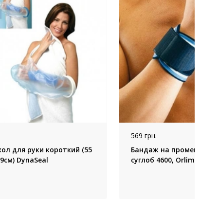
569 грн.
ол для руки короткий (55
Бандаж на променево-з
99см) DynaSeal
суглоб 4600, Orliman, ( Іс