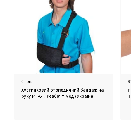
0 грн.
3
Хустинковий отопедичний бандаж на
Н
руку РП-6П, Реабілітімед (Україна)
T