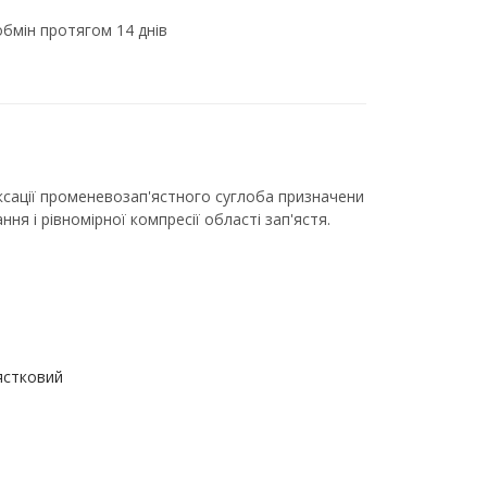
бмін протягом 14 днів
ксації променевозап'ястного суглоба призначени
вання і рівномірної компресії області зап'ястя.
ястковий