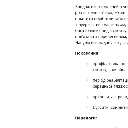
Бандаж виготовлений в ун
розтягнень зв’язок, м’язі
помітити подібні вироби на
пауерліфтингом, тенісом,
багато інших видів спорту
пов’язана з перенесенням,
Напульсник надає легку ст
Показання:
профілактика пош
спорту, звичайна
період реабілітаці
середньої тяжкост
артрози, артрити
бурсити, синовіти
Переваги: