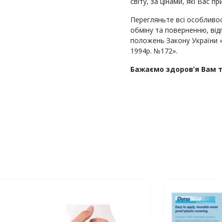
світу, за цінами, які Вас п
Перегляньте всі особливос
обміну та поверненню, від
положень Закону України «
1994р. №172».
Бажаємо здоров’я Вам 