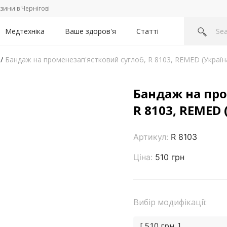
зини в Чернігові
Медтехніка
Ваше здоров'я
Статті
/
Бандаж на променезап'ястковий суглоб, R 8103, REMED (Україн
Бандаж на про
R 8103, REMED 
Артикул:
R 8103
Ціна:
510 грн
Вибір модифікації:
[ 510 грн. ]