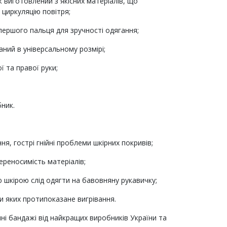
 виготовлений з якісних матеріалів, що
 циркуляцію повітря;
першого пальця для зручності одягання;
ний в універсальному розмірі;
ї та правої руки;
бник.
ня, гострі гнійні проблеми шкірних покривів;
ереносимість матеріалів;
 шкірою слід одягти на бавовняну рукавичку;
и яких протипоказане вигрівання.
чні бандажі від найкращих виробників України та