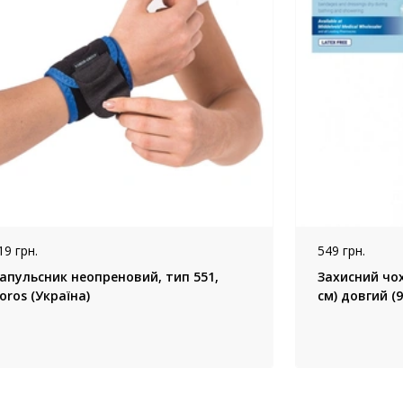
19 грн.
549 грн.
апульсник неопреновий, тип 551,
Захисний чох
oros (Україна)
см) довгий (