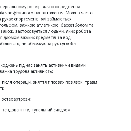
іверсальному розмірі для попередження
в під час фізичного навантаження. Можна часто
 руках спортсменів, які займаються:
 гольфом, важкою атлетикою, баскетболом та
. Також, застосовується людьми, яких робота
 підйомом важких предметів та водії.
абільність, не обмежуючи рух суглоба.
коджень під час занять активними видами
 важка трудова активність;
ї після операцій, зняття гіпсових пов’язок, травм
і;
, остеоартрози;
, тендовагініти, тунельний синдром.