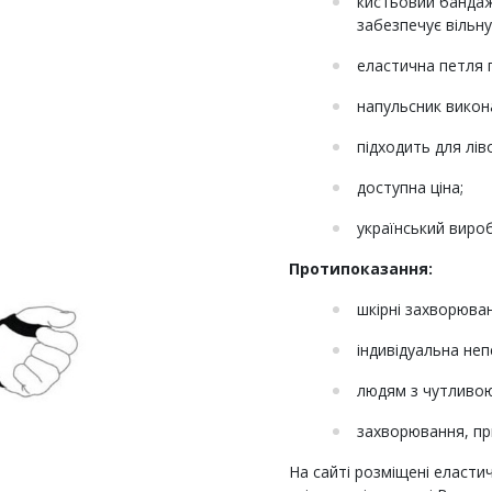
кистьовий бандаж
забезпечує вільну
еластична петля 
напульсник викона
підходить для ліво
доступна ціна;
український виро
Протипоказання:
шкірні захворюван
індивідуальна неп
людям з чутливою
захворювання, пр
На сайті розміщені еласти