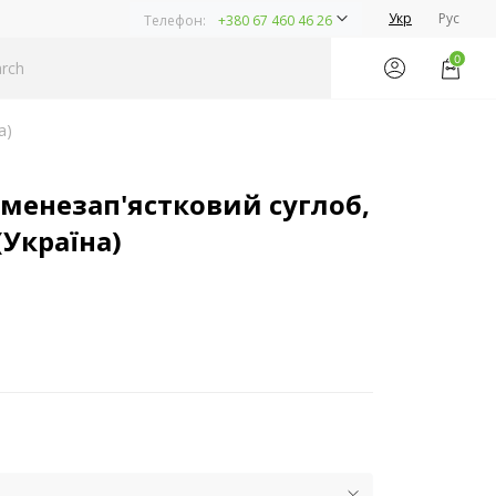
Укр
Рус
Телефон:
+380 67 460 46 26
0
а)
менезап'ястковий суглоб,
(Україна)