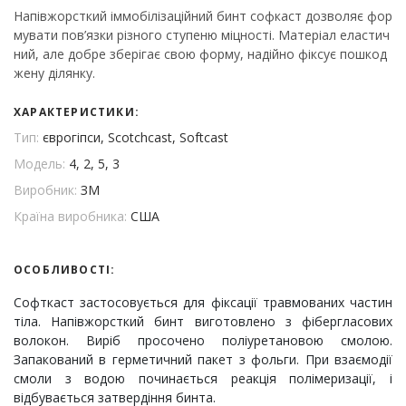
Напівжорсткий іммобілізаційний бинт софкаст дозволяє фор
мувати пов’язки різного ступеню міцності. Матеріал еластич
ний, але добре зберігає свою форму, надійно фіксує пошкод
жену ділянку.
ХАРАКТЕРИСТИКИ:
Тип:
єврогіпси, Scotchcast, Softcast
Модель:
4, 2, 5, 3
Виробник:
ЗМ
Країна виробника:
США
ОСОБЛИВОСТІ:
Софткаст застосовується для фіксації травмованих частин
тіла. Напівжорсткий бинт виготовлено з фібергласових
волокон. Виріб просочено поліуретановою смолою.
Запакований в герметичний пакет з фольги. При взаємодії
смоли з водою починається реакція полімеризації, і
відбувається затвердіння бинта.