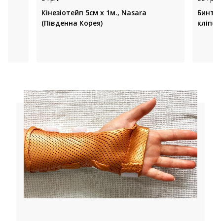
Кінезіотейп 5см х 1м., Nasara
Бинт 
(Південна Корея)
кліпсо