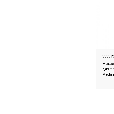
9999 г
Масаж
для т
Medis