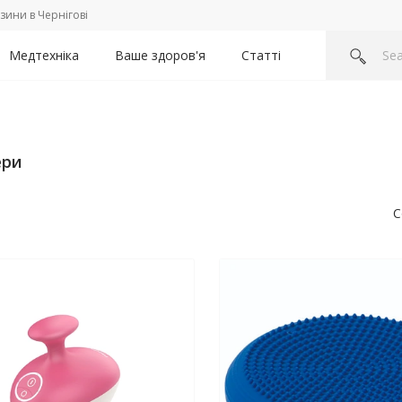
зини в Чернігові
Медтехніка
Ваше здоров'я
Статті
ери
С