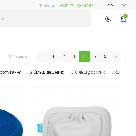
Укр
Рус
Телефон:
+380 67 460 46 26
0
1
2
3
4
5
6
67 товарів
ортування:
З більш дешевих
З більш дорогих
Акції