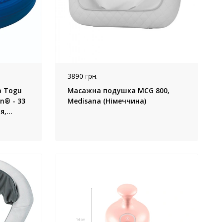
3890 грн.
а Togu
Масажна подушка MCG 800,
n® - 33
Medisana (Німеччина)
я,