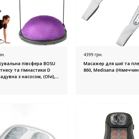
рн.
4399 грн.
сувальна півсфера BOSU
Масажер для шиї та пл
тнесу та гімнастики D
860, Medisana (Німеччин
адувна з насосом, (Olvi),
нь