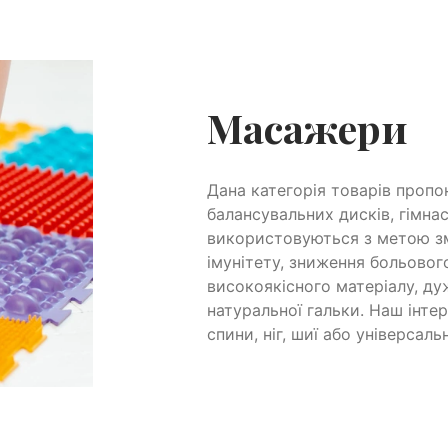
Масажери
Дана категорія товарів пропон
балансувальних дисків, гімнас
використовуються з метою зм
імунітету, зниження больовог
високоякісного матеріалу, ду
натуральної гальки. Наш інт
спини, ніг, шиї або універсальн