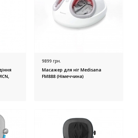
9899 грн.
діння
Масажер для ніг Medisana
MCN,
FM888 (Німеччина)