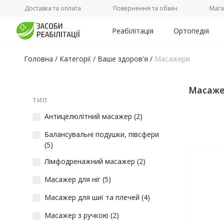
Доставка та оплата
Повернення та обмін
Мага
Реабілітація
Ортопедія
Головна
/
Категорії
/
Ваше здоров'я
/
Масажери
Масаж
ТИП
Антицелюлітний масажер
(2)
Балансувальні подушки, півсфери
(5)
Лімфодренажний масажер
(2)
Масажер для ніг
(5)
Масажер для шиї та плечей
(4)
Масажер з ручкою
(2)