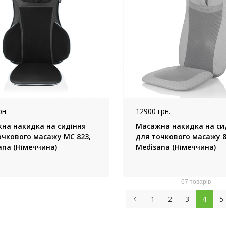
рн.
12900 грн.
на накидка на сидіння
Масажна накидка на си
очкового масажу MC 823,
для точкового масажу 8
ana (Німеччина)
Medisana (Німеччина)
67 товарів
1
2
3
4
5