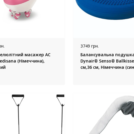
рн.
3749 грн.
елюлітний масажер AC
Балансувальна подушк
edisana (Німеччина),
Dynair® Senso® Ballkisse
ий
см,36 см, Німеччина (син
червона)