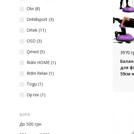
Olvi
(8)
Onhillsport
(3)
Ortek
(11)
OSD
(3)
Qmed
(5)
3970 г
Балан
Ridni HOME
(1)
для фі
Ridni Relax
(1)
59см н
Тайва
Togu
(1)
Ортек
(1)
ЦІНА
До 500 грн