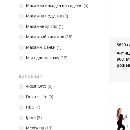
Масажна накидка на сидіння
(5)
Масажна подушка
(3)
Масажне крісло
(1)
Масажний килимок
(18)
3690 г
Масажні банки
(1)
Антиц
М'яч для масажу
(12)
900, M
рожев
ВИРОБНИК
4Rest Оrto
(6)
Doctor Life
(5)
HBC
(1)
Igora
(2)
Medisana
(19)