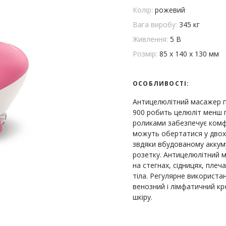
Колір:
рожевий
Вага виробу:
345 кг
Живлення:
5 В
Розмір:
85 x 140 x 130 мм
ОСОБЛИВОСТІ:
Антицелюлітний масажер п
900 робить целюліт менш 
роликами забезпечує комф
можуть обертатися у двох 
звдяки вбудованому аккум
розетку. Антицелюлітний 
на стегнах, сідницях, плеч
тіла. Регулярне використ
венозний і лімфатичний кр
шкіру.