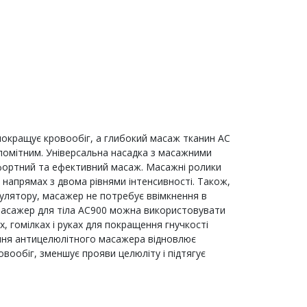
окращує кровообіг, а глибокий масаж тканин AC
помітним. Універсальна насадка з масажними
ортний та ефективний масаж. Масажні ролики
напрямах з двома рівнями інтенсивності. Також,
улятору, масажер не потребує ввімкнення в
масажер для тіла AC900 можна використовувати
ах, гомілках і руках для покращення гнучкості
ання антицелюлітного масажера відновлює
овообіг, зменшує прояви целюліту і підтягує