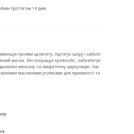
бмін протягом 14 днів
меншує прояви целюліту, підтягує шкіру і забезп
жний масаж. Він покращує кровообіг, забезпечує
ідновлює венозну та лімфатичну циркуляцію. Нас
мованими масажними роликами для приємного та
жер
на