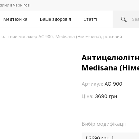
зини в Чернігові
Медтехніка
Ваше здоров'я
Статті
юлітний масажер AC 900, Medisana (Німеччина), рожевий
Антицелюлітн
Medisana (Нім
Артикул:
AC 900
Ціна:
3690 грн
Вибір модифікації:
[ 3690 грн. ]