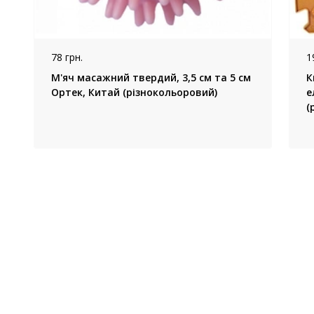
78 грн.
1
М'яч масажний твердий, 3,5 см та 5 см
К
Ортек, Китай (різнокольоровий)
е
(