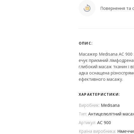
Повернення та о
ОПИС:
Масажер Medisana AC 900 з
ечує приємний лімфодрена
глибокий масаж тканин і в
адка оснащена різноспря
ефективного масажу.
ХАРАКТЕРИСТИКИ:
Виробник:
Medisana
Тип:
Антицелюлітний маса
Артикул:
AC 900
Країна виробника:
Німеччи