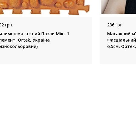
92 грн.
236 грн.
илимок масажний Пазли Мікс 1
Масажний м'
лемент, Ortek, Україна
Фасціальний 
різнокольоровий)
6,5см, Ортек
фіолетовий, 