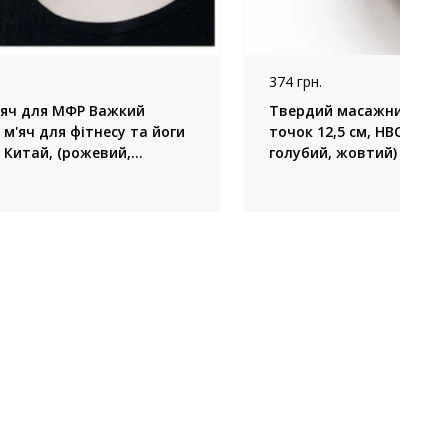
374 грн.
яч для МФР Важкий
Твердий масажний м’яч
м'яч для фітнесу та йоги
точок 12,5 см, HBC, Украї
, Китай, (рожевий,
голубий, жовтий)
зелений)