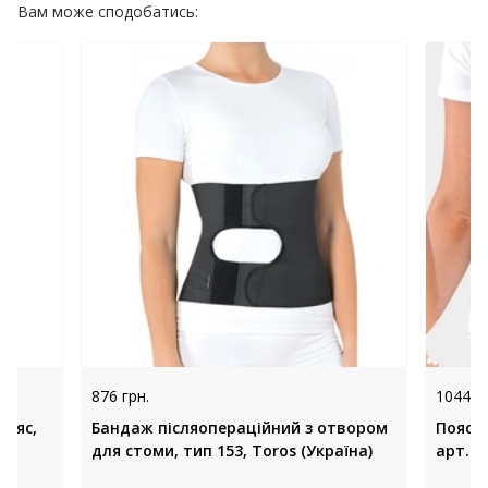
Вам може сподобатись:
876 грн.
1044 гр
пояс,
Бандаж післяопераційний з отвором
Пояс 
для стоми, тип 153, Toros (Україна)
арт.21