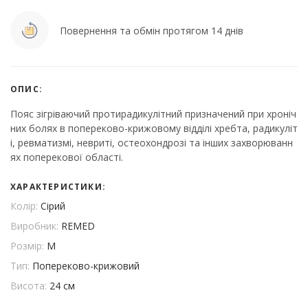
Повернення та обмін протягом 14 днів
ОПИС:
Пояс зігріваючий протирадикулітний призначений при хроніч
них болях в попереково-крижовому відділі хребта, радикуліт
і, ревматизмі, невриті, остеохондрозі та інших захворюванн
ях поперекової області.
ХАРАКТЕРИСТИКИ:
Колір:
Сірий
Виробник:
REMED
Розмір:
M
Тип:
Попереково-крижовий
Висота:
24 см