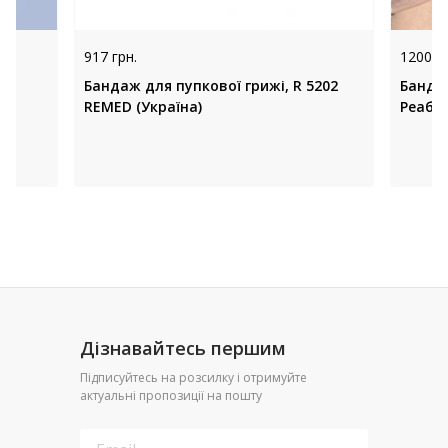
917 грн.
1200 гр
я
Бандаж для пупкової грижі, R 5202
Банда
REMED (Україна)
Реабіл
Дізнавайтесь першим
Підписуйтесь на розсилку і отримуйте
актуальні пропозиції на пошту