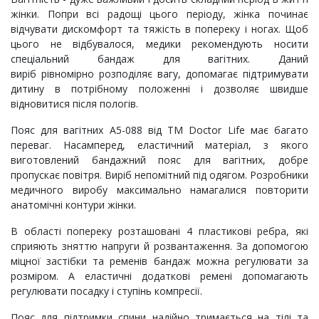
жінки. Попри всі радощі цього періоду, жінка починає
відчувати дискомфорт та тяжість в попереку і ногах. Щоб
цього не відбувалося, медики рекомендують носити
спеціальний бандаж для вагітних. Даний
виріб рівномірно розподіляє вагу, допомагає підтримувати
дитину в потрібному положенні і дозволяє швидше
відновитися після пологів.
Пояс для вагітних A5-088 від ТМ Doctor Life має багато
переваг. Насамперед, еластичний матеріал, з якого
виготовлений бандажний пояс для вагітних, добре
пропускає повітря. Виріб непомітний під одягом. Розробники
медичного виробу максимально намагалися повторити
анатомічні контури жінки.
В області попереку розташовані 4 пластикові ребра, які
сприяють зняттю напруги й розвантаження. За допомогою
міцної застібки та ременів бандаж можна регулювати за
розміром. А еластичні додаткові ремені допомагають
регулювати посадку і ступінь компресії.
Пояс для підтримки спини надійно тримається на тілі та