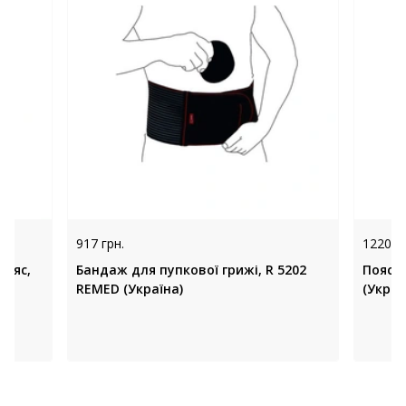
917 грн.
1220 гр
пояс,
Бандаж для пупкової грижі, R 5202
Пояс д
REMED (Україна)
(Украї