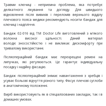
Травми ключиці - неприємна проблема, яка потребує
делікатного лікування та догляду. Для швидшого
відновлення після вивихів і переломів верхнього відділу
плечового пояса медики рекомендують носити бандаж для
ключиці і надпліччя.
Бандаж 02-016 від ТМ Doctor Life виготовлений з м'якого
волокна високої щільності. Даний матеріал
володіє зносостійкістю і не викликає дискомфорту при
тривалому використанні.
Післяопераційний бандаж має перехрещені ремені на
липучках, які регулюються. Це гарантує індивідуальну
посадку і надійну фіксацію.
Бандаж післяопераційний знімає навантаження з хребців і
усуває больові відчуття різного типу. Фіксує плечові суглоби
в анатомічному положенні.
Виріб використовують як в спеціалізованих закладах, так і в
домашніх умовах.