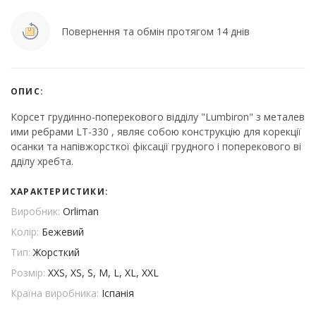
Повернення та обмін протягом 14 днів
ОПИС:
Корсет грудинно-поперекового відділу "Lumbiron" з металев
ими ребрами LT-330 , являє собою конструкцію для корекції
осанки та напівжорсткої фіксації грудного і поперекового ві
дділу хребта.
ХАРАКТЕРИСТИКИ:
Виробник:
Orliman
Колір:
Бежевий
Тип:
Жорсткий
Розмір:
XXS, XS, S, M, L, XL, XXL
Країна виробника:
Іспанія