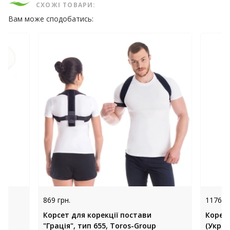
СХОЖІ ТОВАРИ:
Вам може сподобатись:
869 грн.
1176 гр
Корсет для корекції постави
Корект
"Грація", тип 655, Toros-Group
(Украї