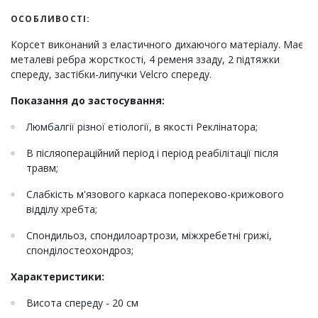
ОСОБЛИВОСТІ:
Корсет виконаний з еластичного дихаючого матеріалу. Має
металеві ребра жорсткості, 4 ременя ззаду, 2 підтяжки
спереду, застібки-липучки Velcro спереду.
Показання до застосування:
Люмбалгії різної етіології, в якості Реклінатора;
В післяопераційний період і період реабілітації після
травм;
Слабкість м'язового каркаса попереково-крижового
відділу хребта;
Спондильоз, спондилоартрози, міжхребетні грижі,
спонділостеохондроз;
Характеристики:
Висота спереду - 20 см