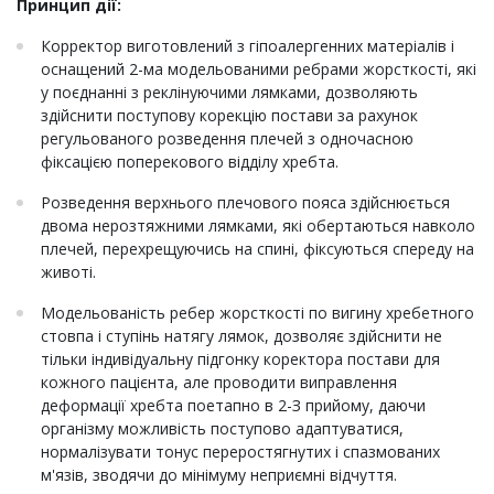
Принцип дії:
Корректор виготовлений з гіпоалергенних матеріалів і
оснащений 2-ма модельованими ребрами жорсткості, які
у поєднанні з реклінуючими лямками, дозволяють
здійснити поступову корекцію постави за рахунок
регульованого розведення плечей з одночасною
фіксацією поперекового відділу хребта.
Розведення верхнього плечового пояса здійснюється
двома нерозтяжними лямками, які обертаються навколо
плечей, перехрещуючись на спині, фіксуються спереду на
животі.
Модельованість ребер жорсткості по вигину хребетного
стовпа і ступінь натягу лямок, дозволяє здійснити не
тільки індивідуальну підгонку коректора постави для
кожного пацієнта, але проводити виправлення
деформації хребта поетапно в 2-З прийому, даючи
організму можливість поступово адаптуватися,
нормалізувати тонус переростягнутих і спазмованих
м'язів, зводячи до мінімуму неприємні відчуття.