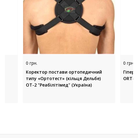
0 грн.
0 грн.
GА,
Коректор постави ортопедичний
Гіпере
типу «Ортотест» (кільця Дельбе)
ORT-14
ОТ-2 "Реабілітімед" (Україна)