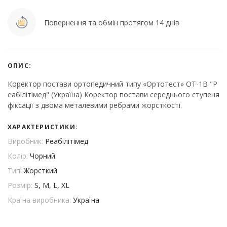
Повернення та обмін протягом 14 днів
ОПИС:
Коректор постави ортопедичний типу «Ортотест» ОТ-1В "Р
еабілітімед" (Україна) Коректор постави середнього ступеня
фіксації з двома металевими ребрами жорсткості.
ХАРАКТЕРИСТИКИ:
Виробник:
Реабілітімед
Колір:
Чорний
Тип:
Жорсткий
Розмір:
S, M, L, XL
Країна виробника:
Україна