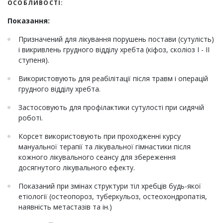
ОСОБЛИВОСТІ:
Показання:
Призначений для лікування порушень постави (сутулість)
і викривлень грудного відділу хребта (кіфоз, сколіоз I - II
ступеня).
Використовують для реабілітації після травм і операцій
грудного відділу хребта.
Застосовують для профілактики сутулості при сидячій
роботі.
Корсет використовують при проходженні курсу
мануальної терапії та лікувальної гімнастики після
кожного лікувального сеансу для збереження
досягнутого лікувального ефекту.
Показаний при змінах структури тіл хребців будь-якої
етіології (остеопороз, туберкульоз, остеохондропатія,
наявність метастазів та ін.)