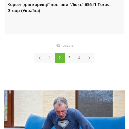
Корсет для корекції постави "Люкс" 656-П Toros-
Group (Україна)
42 товарів
1
2
3
4