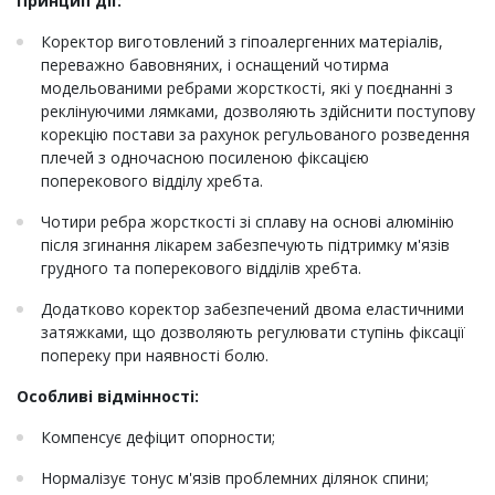
Принцип дії:
Коректор виготовлений з гіпоалергенних матеріалів,
переважно бавовняних, і оснащений чотирма
модельованими ребрами жорсткості, які у поєднанні з
реклінуючими лямками, дозволяють здійснити поступову
корекцію постави за рахунок регульованого розведення
плечей з одночасною посиленою фіксацією
поперекового відділу хребта.
Чотири ребра жорсткості зі сплаву на основі алюмінію
після згинання лікарем забезпечують підтримку м'язів
грудного та поперекового відділів хребта.
Додатково коректор забезпечений двома еластичними
затяжками, що дозволяють регулювати ступінь фіксації
попереку при наявності болю.
Особливі відмінності:
Компенсує дефіцит опорности;
Нормалізує тонус м'язів проблемних ділянок спини;