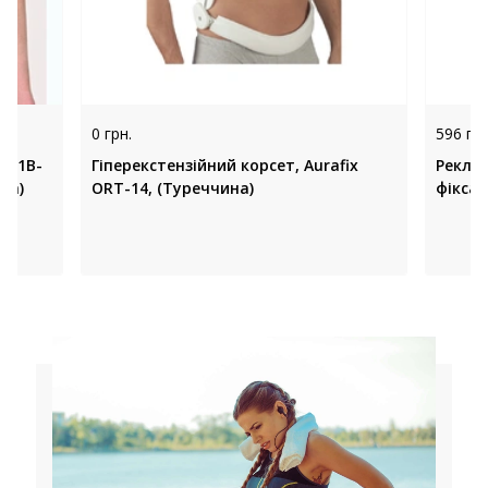
0 грн.
596 грн
Т-1В-
Гіперекстензійний корсет, Aurafix
Реклін
на)
ORT-14, (Туреччина)
фіксац