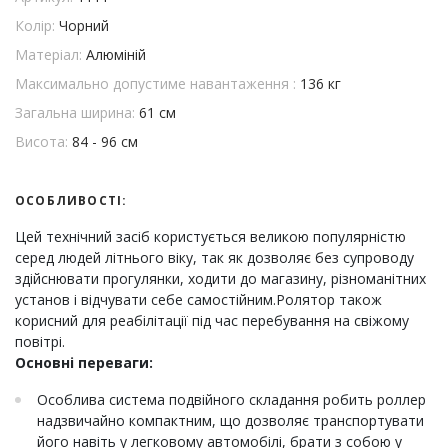
Колір:
Чорний
Матеріал:
Алюміній
Максимально допустиме навантаження :
136 кг
Загальна ширина:
61 см
Висота:
84 - 96 см
ОСОБЛИВОСТІ:
Цей технічний засіб користується великою популярністю
серед людей літнього віку, так як дозволяє без супроводу
здійснювати прогулянки, ходити до магазину, різноманітних
установ і відчувати себе самостійним.Ролятор також
корисний для реабілітації під час перебування на свіжому
повітрі.
Основні переваги:
Особлива система подвійного складання робить роллер
надзвичайно компактним, що дозволяє транспортувати
його навіть у легковому автомобілі, брати з собою у