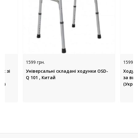
1599 грн.
1599 гр
ах зі
Універсальні складані ходунки OSD-
Ходунк
Q 101 , Китай
за ви
на)
(Украї