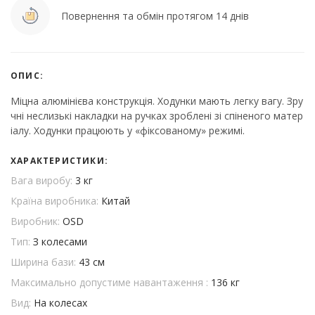
Повернення та обмін протягом 14 днів
ОПИС:
Міцна алюмінієва конструкція. Ходунки мають легку вагу. Зру
чні неслизькі накладки на ручках зроблені зі спіненого матер
іалу. Ходунки працюють у «фіксованому» режимі.
ХАРАКТЕРИСТИКИ:
Вага виробу:
3 кг
Країна виробника:
Китай
Виробник:
OSD
Тип:
З колесами
Ширина бази:
43 см
Максимально допустиме навантаження :
136 кг
Вид:
На колесах