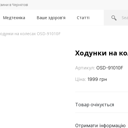
зини в Чернігові
Медтехніка
Ваше здоров'я
Статті
одунки на колесах OSD-91010F
Ходунки на ко
Артикул:
OSD-91010F
Ціна:
1999 грн
Товар очікується
Отримати інформацію