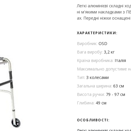
Легкі алюмінієві складні х
ні м'якими накладками з П
ах. Передні ніжки оснащені 
ХАРАКТЕРИСТИКИ:
Виробник:
OSD
Вага виробу:
3,2 кг
Країна виробника:
Італія
Максимально допустиме н
Тип:
З колесами
Загальна ширина:
63 см
Висота ручки:
79 - 97 см
Глибина:
49 см
ОСОБЛИВОСТІ:
Легкі алюмінієві складні х