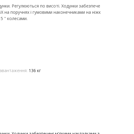
одунки. Регулюються по висоті. Ходунки забезпече
ВХ на поручнях і гумовими наконечниками на ніжк
5 '' колесами.
авантаження:
136 кг
одунки. Ходунки забезпечені м'якими накладками з