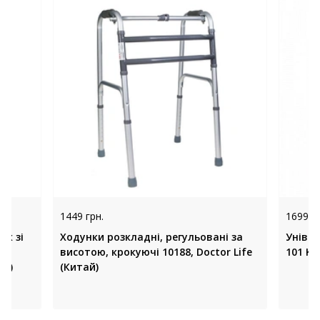
1449 грн.
1699 гр
ах зі
Ходунки розкладні, регульовані за
Універ
висотою, крокуючі 10188, Doctor Life
101 KD
на)
(Китай)