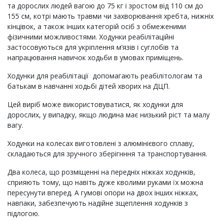
та дорослих людей вагою до 75 кг і зростом від 110 см до
155 см, котрі мають травми чи захворювання хребта, нижніх
кінцівок, а також інших категорій осіб з обмеженими
фізичними можливостями. Ходунки реабілітаційні
застосовуються для укріплення м’язів і суглобів та
напрацювання навичок ходьби в умовах приміщень.
Ходунки для реабілітації допомагають реабілітологам та
батькам в навчанні ходьбі дітей хворих на ДЦП.
Цей виріб може використовуватися, як ходунки для
дорослих, у випадку, якщо людина має низький ріст та малу
вагу.
Ходунки на колесах виготовлені з алюмінієвого сплаву,
складаються для зручного зберігнння та транспортування.
Два колеса, що розміщенні на передніх ніжках ходунків,
сприяють тому, що навіть дуже кволими руками їх можна
пересунути вперед. А гумові опори на двох інших ніжках,
навпаки, забезпечують надійне зщеплення ходунків з
підлогою.