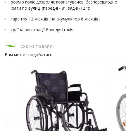
розмір коліс дозволяє користувачеві безперешкодно
їхати по вулиці (передні - 8ˮ, задні -12 ˮ);
гарантія 12 місяців (на акумулятор 6 місяців);
країна реєстрації бренду: Італія.
СХОЖІ ТОВАРИ:
Вам може сподобатись: