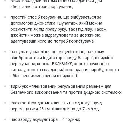
візок інвалідний автоматично складається для
зберігання та транспортування;
простий спосіб керування, що відбувається за
допомогою джойстика «Dynamic», який можна
розмістити як під праву руку, так і під ліву. Також,
джойстик можна відрегулювати за довжиною,
адаптувавши його до потреб користувача;
на пульті управління розміщені: екран, на якому
відображається індикатор заряду батареї, швидкість
пересування; кнопка ВКЛ/ВИКЛ; кнопка звукового
сигналу; кнопка складання/розкладання виробу; кнопка
збільшення/зменшення швидкості;
виріб укомплектований регульованим ременем для
безпечного використання та противідкидною системою;
електровізок дає можливість на одному заряді
переміщатися 25 км зі швидкістю до 7 км/год;
час заряду акумулятора – 4 години;