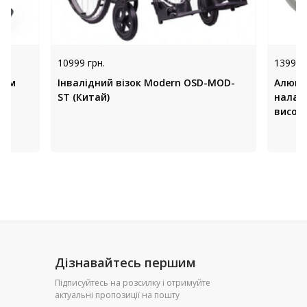
10999 грн.
13999 
дом
Інвалідний візок Modern OSD-MOD-
Алюмін
ST (Китай)
налаш
висоти
(Китай
Дізнавайтесь першим
Підписуйтесь на розсилку і отримуйте
актуальні пропозиції на пошту