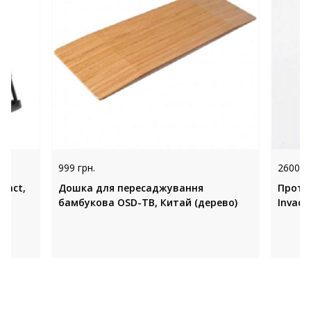
999 грн.
2600 гр
pact,
Дошка для пересаджування
Против
бамбукова OSD-TB, Китай (дерево)
Invaca