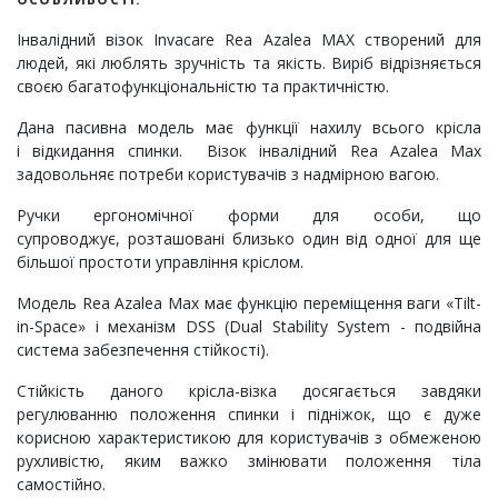
Інвалідний візок Invacare Rea Azalea MAX створений для
людей, які люблять зручність та якість. Виріб відрізняється
своєю багатофункціональністю та практичністю.
Дана пасивна модель має функції нахилу всього крісла
і відкидання спинки. Візок інвалідний Rea Azalea Max
задовольняє потреби користувачів з надмірною вагою.
Ручки ергономічної форми для особи, що
супроводжує, розташовані близько один від одної для ще
більшої простоти управління кріслом.
Модель Rea Azalea Max має функцію переміщення ваги «Tilt-
in-Space» і механізм DSS (Dual Stability System - подвійна
система забезпечення стійкості).
Стійкість даного крісла-візка досягається завдяки
регулюванню положення спинки і підніжок, що є дуже
корисною характеристикою для користувачів з обмеженою
рухливістю, яким важко змінювати положення тіла
самостійно.