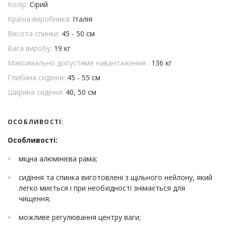
Колір:
Сірий
Країна виробника:
Італія
Висота спинки:
45 - 50 см
Вага виробу:
19 кг
Максимально допустиме навантаження :
136 кг
Глибина сидіння:
45 - 55 см
Ширина сидіння:
40, 50 см
ОСОБЛИВОСТІ:
Особливості:
міцна алюмінієва рама;
сидіння та спинка виготовлені з щільного нейлону, який
легко миється і при необхідності знімається для
чищення;
можливе регулювання центру ваги;