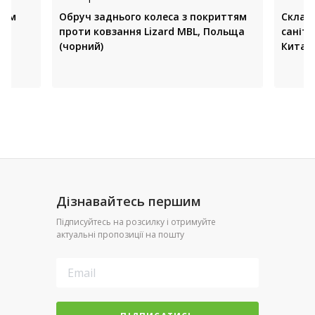
дом
Обруч заднього колеса з покриттям
Склада
проти ковзання Lizard MBL, Польща
саніт
(чорний)
Китай 
Дізнавайтесь першим
Підписуйтесь на розсилку і отримуйте
актуальні пропозиції на пошту