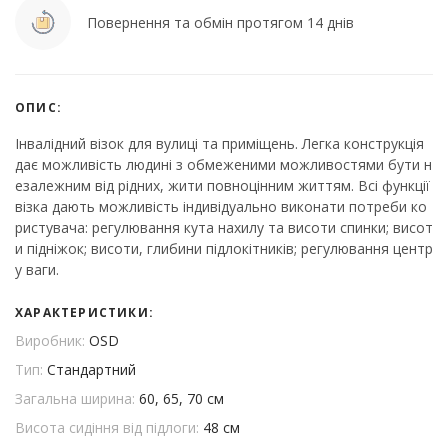
Повернення та обмін протягом 14 днів
ОПИС:
Інвалідний візок для вулиці та приміщень. Легка конструкція
дає можливість людині з обмеженими можливостями бути н
езалежним від рідних, жити повноцінним життям. Всі функції
візка дають можливість індивідуально виконати потреби ко
ристувача: регулювання кута нахилу та висоти спинки; висот
и підніжок; висоти, глибини підлокітників; регулювання центр
у ваги.
ХАРАКТЕРИСТИКИ:
Виробник:
OSD
Тип:
Стандартний
Загальна ширина:
60, 65, 70 см
Висота сидіння від підлоги:
48 см