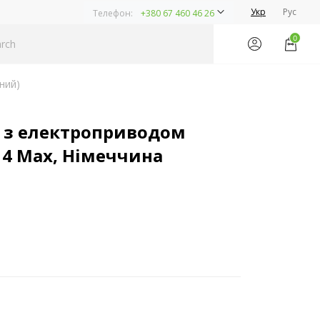
Укр
Рус
Телефон:
+380 67 460 46 26
0
ний)
е з електроприводом
m 4 Max, Німеччина