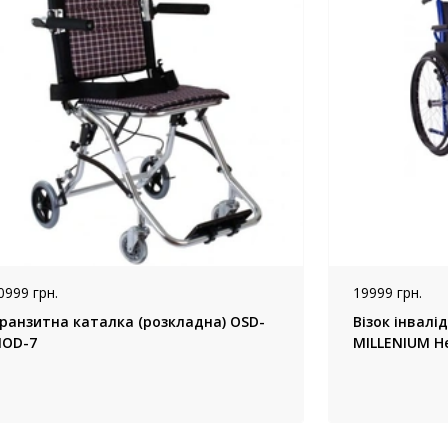
0999 грн.
19999 грн.
ранзитна каталка (розкладна) OSD-
Візок інвал
OD-7
MILLENIUM H