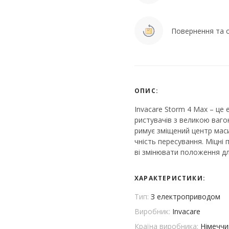
Повернення та о
ОПИС:
Invacare Storm 4 Max – це 
ристувачів з великою ваг
римує зміщений центр маси
чність пересування. Міцні
ві змінювати положення дл
ХАРАКТЕРИСТИКИ:
Тип:
З електроприводом
Виробник:
Invacare
Країна виробника:
Німеччи