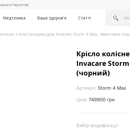
зини в Чернігові
Медтехніка
Ваше здоров'я
Статті
 колісне з електроприводом Invacare Storm 4 Max, Німеччина (чор
Крісло колісн
Invacare Stor
(чорний)
Артикул:
Storm 4 Max
Ціна:
749900 грн
Вибір модифікації: