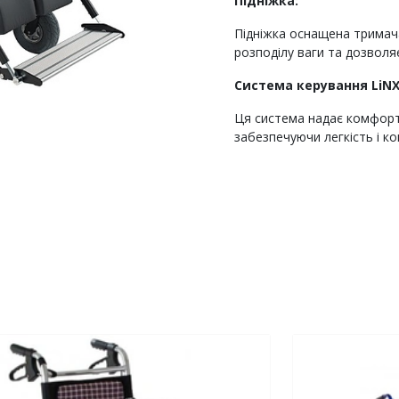
Підніжка:
Підніжка оснащена тримач
розподілу ваги та дозволя
Система керування LiNX
Ця система надає комфорт
забезпечуючи легкість і к