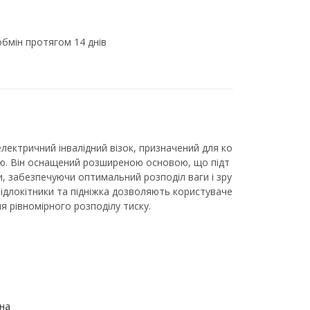
бмін протягом 14 днів
електричний інвалідний візок, призначений для ко
ою. Він оснащений розширеною основою, що підт
, забезпечуючи оптимальний розподіл ваги і зру
 підлокітники та підніжка дозволяють користуваче
я рівномірного розподілу тиску.
на