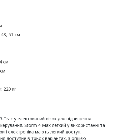
м
:
48, 51 см
34 см
 см
а:
220 кг
-Trac у електричний візок для підвищення
керування. Storm 4 Max легкий у використанні та
ри і електроніка мають легкий доступ.
ня доступне в трьох варіантах, з опцією