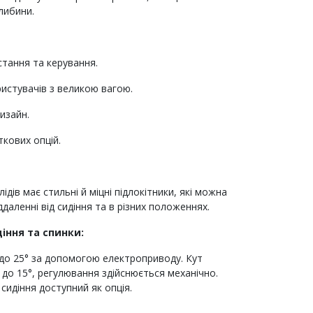
либини.
тання та керування.
ристувачів з великою вагою.
изайн.
кових опцій.
ідів має стильні й міцні підлокітники, які можна
даленні від сидіння та в різних положеннях.
іння та спинки:
 до 25° за допомогою електроприводу. Кут
0 до 15°, регулювання здійснюється механічно.
сидіння доступний як опція.