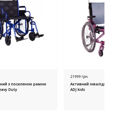
21999 грн.
ідний з посиленою рамою
Активний інвалідний віз
eavy Duty
ADJ kids