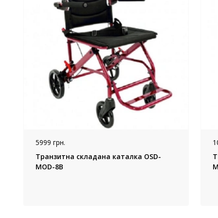
5999 грн.
1
Транзитна складана каталка OSD-
Т
MOD-8B
M