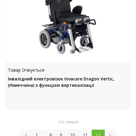
Товар Очікується
Інвалідний електровізок Invacare Dragon Vertic,
(Німеччина) з функцією вертикалізації
141 товарів
...
1
8
9
10
11
12