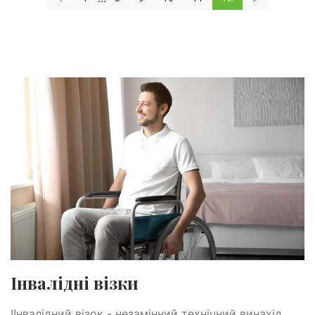
Інвалідні візки
ІІнвалідний візок - незамінний технічний винахід,