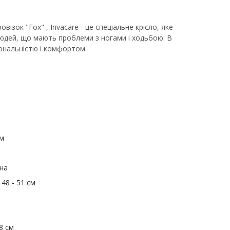
візок "Fox" , Invacare - це спеціальне крісло, яке
людей, що мають проблеми з ногами і ходьбою. В
ональністю і комфортом.
см
на
:
48 - 51 см
°
28 см