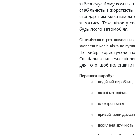
забезпечує йому компактні
стабільність і жорсткість 
стандартним механізмом с
зніматися. Тож, візок у с
будь-якого автомобіля.
Оптимізоване розташування 
зчеплення коліс візка на вулиц
На вибір користувача пр
Спеціальна система кріпле
для того, щоб полегшити 
Переваги виробу:
надійний виробник;
якісні матеріали;
електропривід;
привабливий дизайн
посилена зручність;