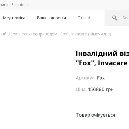
зини в Чернігові
Медтехніка
Ваше здоров'я
Статті
дний візок з електроприводом "Fox", Invacare (Німеччина)
Інвалідний ві
"Fox", Invacar
Артикул:
Fox
Ціна:
156890 грн
Товар очікується