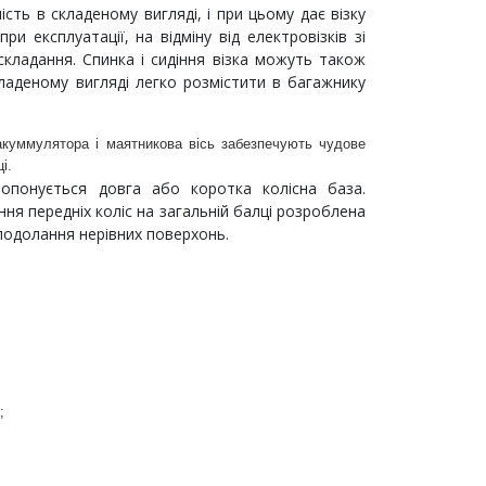
сть в складеному вигляді, і при цьому дає візку
при експлуатації, на відміну від електровізків зі
кладання. Спинка і сидіння візка можуть також
кладеному вигляді легко розмістити в багажнику
акуммулятора і маятникова вісь забезпечують чудове
і.
опонується довга або коротка колісна база.
ння передніх коліс на загальній балці розроблена
подолання нерівних поверхонь.
;