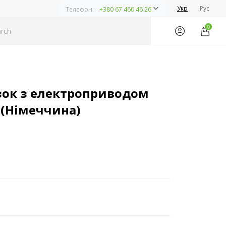
Укр
Рус
Телефон:
+380 67 460 46 26
0
зок з електроприводом
e (Німеччина)