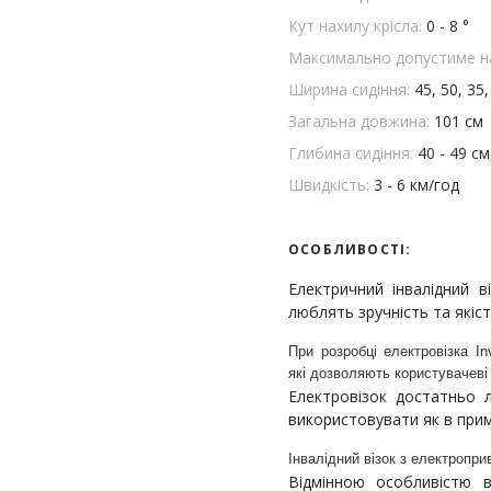
Кут нахилу крісла:
0 - 8 °
Максимально допустиме н
Ширина сидіння:
45, 50, 35
Загальна довжина:
101 см
Глибина сидіння:
40 - 49 см
Швидкість:
3 - 6 км/год
ОСОБЛИВОСТІ:
Електричний інвалідний в
люблять зручність та якіст
При розробці електровізка In
які дозволяють користувачеві
Електровізок достатньо 
використовувати як в примі
Інвалідний візок з електропр
Відмінною особливістю в