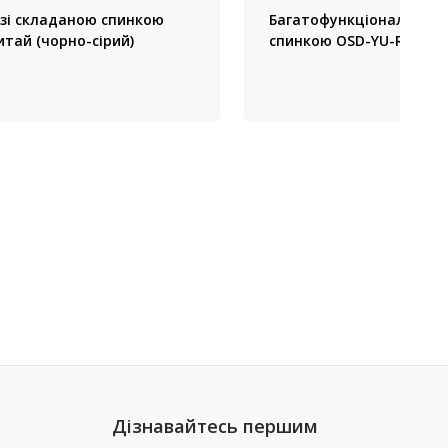
 зі складаною спинкою
Багатофункціональний в
итай (чорно-сірий)
спинкою OSD-YU-REC, Ки
Дізнавайтесь першим