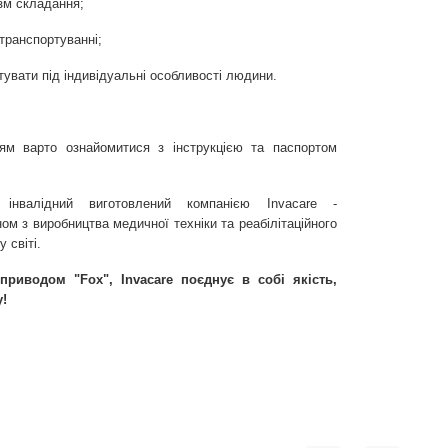
зм складання;
 транспортуванні;
увати під індивідуальні особливості людини.
ям варто ознайомитися з інструкцією та паспортом
нвалідний виготовлений компанією Invacare -
ом з виробництва медичної техніки та реабілітаційного
 світі.
оприводом
"Fox", Invacare
поєднує в собі якість,
!