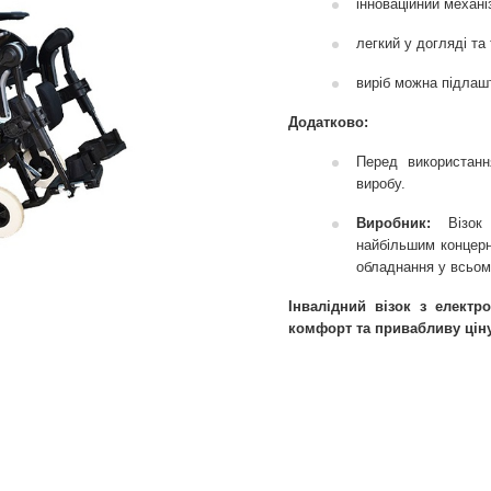
інноваційний механі
легкий у догляді та
виріб можна підлашт
Додатково:
Перед використанн
виробу.
Виробник:
Візок і
найбільшим концерн
обладнання у всьому
Інвалідний візок з електр
комфорт та привабливу ціну