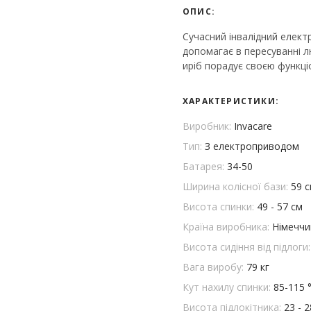
ОПИС:
Сучасний інвалідний електро
допомагає в пересуванні 
иріб порадує своєю функці
ХАРАКТЕРИСТИКИ:
Виробник:
Invacare
Тип:
З електроприводом
Батарея:
34-50
Ширина колісної бази:
59 
Висота спинки:
49 - 57 см
Країна виробника:
Німеччи
Висота сидіння від підлоги
Вага виробу:
79 кг
Кут нахилу спинки:
85-115 
Висота підлокітника:
23 - 