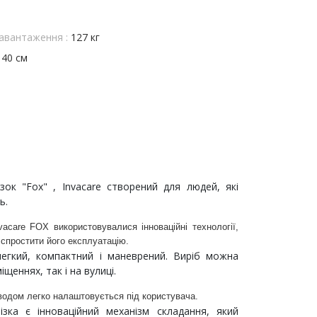
авантаження :
127 кг
, 40 см
ізок "Fox" , Invacare створений для людей, які
ь.
vacare FOX використовувалися інноваційні технології,
 спростити його експлуатацію.
легкий, компактний і маневрений. Виріб можна
щеннях, так і на вулиці.
иводом легко налаштовується під користувача.
ізка є інноваційний механізм складання, який