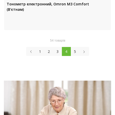
Тонометр електронний, Omron M3 Comfort
(В'єтнам)
54 товарів
1
2
3
4
5