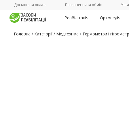
Доставка та оплата
Повернення та обмін
Мага
Реабілітація
Ортопедія
Головна
/
Категорії /
Медтехніка
/
Термометри і гігромет