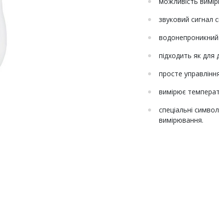
можливість вимір
звуковий сигнал 
водонепроникний 
підходить як для 
просте управлінн
вимірює температ
спеціальні симво
вимірювання.