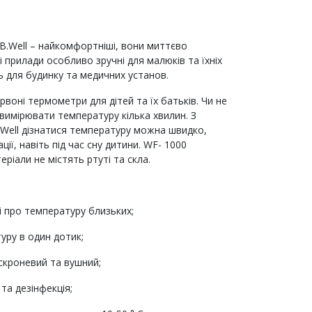
B.Well – найкомфортніші, вони миттєво
 прилади особливо зручні для малюків та їхніх
ть для будинку та медичних установ.
воні термометри для дітей та їх батьків. Чи не
вимірювати температуру кілька хвилин. З
ell дізнатися температуру можна швидко,
ції, навіть під час сну дитини. WF- 1000
ріали не містять ртуті та скла.
ні про температуру близьких;
уру в один дотик;
 скроневий та вушний;
та дезінфекція;