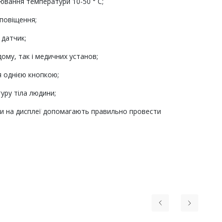
ювання температури 10-50 ° С;
сповіщення;
датчик;
дому, так і медичних установ;
я однією кнопкою;
уру тіла людини;
ли на дисплеї допомагають правильно провести