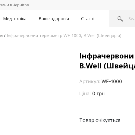
зини в Чернігові
Медтехніка
Ваше здоров'я
Статті
ри
/
Інфрачервоний термометр WF-1000, B.Well (Швейцарія)
Інфрачервони
B.Well (Швейц
Артикул:
WF-1000
Ціна:
0 грн
Товар очікується