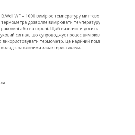
B.Well WF – 1000 вимірює температуру миттєво
ція термометра дозволяє вимірювати температуру
 раковині або на скроні. Щоб визначити досить
Звуковий сигнал, що супроводжує процес вимірюв
о використовувати термометр. Це надійний помі
ий володіє важливими характеристиками.
рія