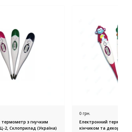
0 грн.
 термометр з гнучким
Електронний термометр
Ц-2, Склоприлад (Україна)
кінчиком та декоратив