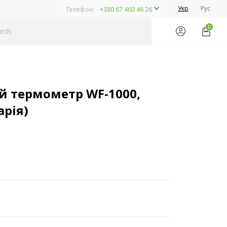
Укр
Рус
Телефон:
+380 67 460 46 26
0
й термометр WF-1000,
арія)