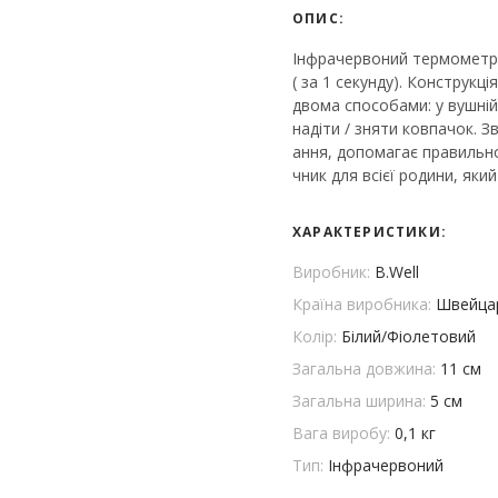
ОПИС:
Інфрачервоний термометр 
( за 1 секунду). Конструк
двома способами: у вушній
надіти / зняти ковпачок. 
ання, допомагає правильн
чник для всієї родини, як
ХАРАКТЕРИСТИКИ:
Виробник:
B.Well
Країна виробника:
Швейца
Колір:
Білий/Фіолетовий
Загальна довжина:
11 см
Загальна ширина:
5 см
Вага виробу:
0,1 кг
Тип:
Інфрачервоний