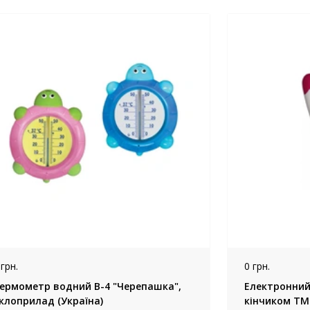
 грн.
0 грн.
ермометр водний В-4 "Черепашка",
Електронний
клоприлад (Україна)
кінчиком ТМ