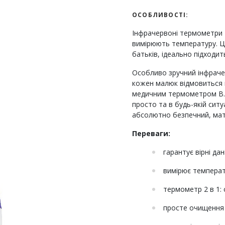
ОСОБЛИВОСТІ:
Інфрачервоні термометри 
вимірюють температуру. Ці
батьків, ідеально підходи
Особливо зручний інфрачер
кожен малюк відмовиться 
медичним термометром B.W
просто та в будь-якій ситуа
абсолютно безпечний, мате
Переваги:
гарантує вірні да
вимірює температ
термометр 2 в 1:
просте очищення 