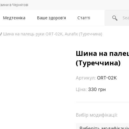
зини в Чернігові
Медтехніка
Ваше здоров'я
Статті
/
Шина на палець руки ORT-02K, Aurafix (Туреччина)
Шина на палец
(Туреччина)
Артикул:
ORT-02K
Ціна:
330 грн
Вибір модифікації:
Виберіть модифікаці