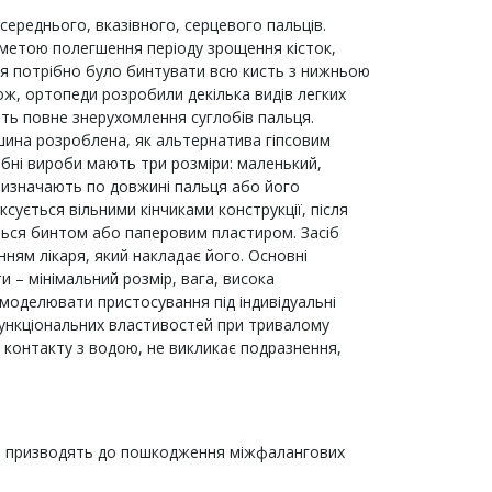
 середнього, вказівного, серцевого пальців.
з метою полегшення періоду зрощення кісток,
я потрібно було бинтувати всю кисть з нижньою
ж, ортопеди розробили декілька видів легких
ть повне знерухомлення суглобів пальця.
шина розроблена, як альтернатива гіпсовим
дібні вироби мають три розміри: маленький,
 визначають по довжині пальця або його
сується вільними кінчиками конструкції, після
ься бинтом або паперовим пластиром. Засіб
ням лікаря, який накладає його. Основні
и – мінімальний розмір, вага, висока
моделювати пристосування під індивідуальні
функціональних властивостей при тривалому
» контакту з водою, не викликає подразнення,
о призводять до пошкодження міжфалангових