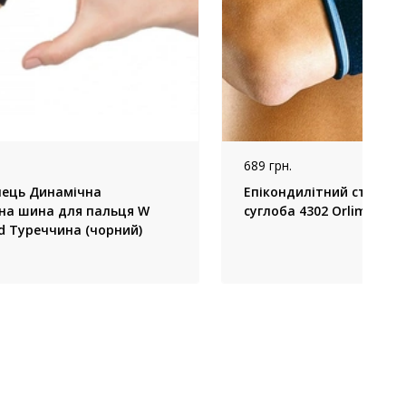
689 грн.
лець Динамічна
Епікондилітний стрип л
йна шина для пальця W
суглоба 4302 Orliman, (Іс
d Туреччина (чорний)