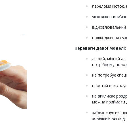
переломи кісток, 
ушкодження м’язо
відновлювальний п
пошкодження сухож
Переваги даної моделі:
легкий, міцний а
потрібному полож
не потребує спец
простий в експлуа
не викликає розд
можна приймати д
забезпечує не ті
зовнішній вигляд;