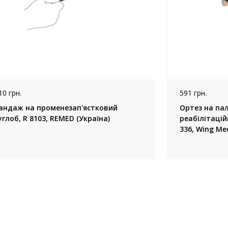
10 грн.
591 грн.
андаж на променезап'ястковий
Ортез на па
суглоб, R 8103, REMED (Україна)
реабілітаці
336, Wing Me