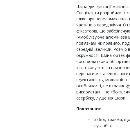
Шина для фіксації мізинця,
Спеціалісти розробили її 
адже при переломах пальц
частиною передпліччя. Ото
фіксаторів, що забезпечую
Іммобілізуюча алюмінієва 
пов’язкам. Як правило, по
середній ,великий. Розмір
окружності. Шина-ортез фік
чого додатково обгортаєт
застосовують за призначен
переваги металевої лангет
ефективність, можливість 
особливості, не втрачає 
використанні, не «боїться
свербіжу, лущення шкіри.
Показання:
забої, травми, щ
суглобів;