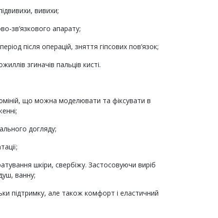
підвивихи, вивихи;
во-зв’язкового апарату;
еріод після операцій, зняття гіпсових пов’язок;
иллів згиначів пальців кисті.
люміній, що можна моделювати та фіксувати в
енні;
іального догляду;
тації;
ратування шкіри, свербіжу. Застосовуючи виріб
уш, ванну;
льки підтримку, але також комфорт і еластичний