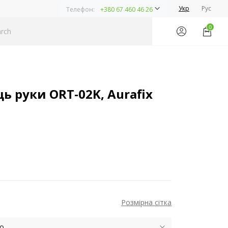
Укр
Рус
Телефон:
+380 67 460 46 26
0
ь руки ORT-02K, Aurafix
Розмірна сітка
ю