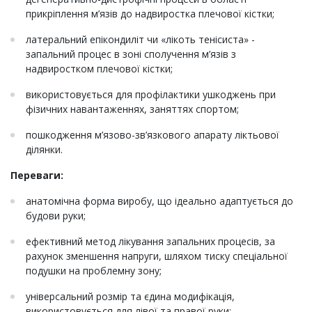
прикріплення м’язів до надвиростка плечової кістки;
латеральний епікондиліт чи «лікоть тенісиста» -
запальний процес в зоні сполучення м’язів з
надвиростком плечової кістки;
використовується для профілактики ушкоджень при
фізичних навантаженнях, заняттях спортом;
пошкодження м’язово-зв’язкового апарату ліктьової
ділянки.
Переваги:
анатомічна форма виробу, що ідеально адаптується до
будови руки;
ефективний метод лікування запальних процесів, за
рахунок зменшення напруги, шляхом тиску спеціальної
подушки на проблемну зону;
універсальний розмір та єдина модифікація,
використовується для лівої та правої руки;