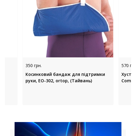
350 грн.
570 грн
Косинковий бандаж для підтримки
Хусти
руки, EO-302, ortop, (Тайвань)
Comfor