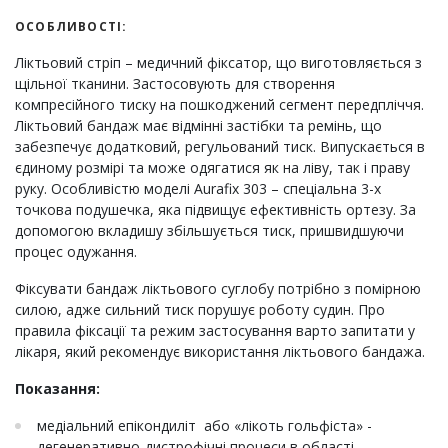
ОСОБЛИВОСТІ:
Ліктьовий стріп – медичний фіксатор, що виготовляється з
щільної тканини. Застосовують для створення
компресійного тиску на пошкоджений сегмент передпліччя.
Ліктьовий бандаж має відмінні застібки та ремінь, що
забезпечує додатковий, регульований тиск. Випускається в
єдиному розмірі та може одягатися як на ліву, так і праву
руку. Особливістю моделі Aurafix 303 – спеціальна 3-х
точкова подушечка, яка підвищує ефективність ортезу. За
допомогою вкладишу збільшується тиск, пришвидшуючи
процес одужання.
Фіксувати бандаж ліктьового суглобу потрібно з помірною
силою, адже сильний тиск порушує роботу судин. Про
правила фіксації та режим застосування варто запитати у
лікаря, який рекомендує використання ліктьового бандажа.
Показання:
медіальний епікондиліт або «лікоть гольфіста» -
дегенеративно-дистрофічні процеси в області