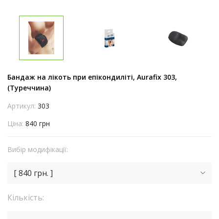
Бандаж на лікоть при епікондиліті, Aurafix 303,
(Туреччина)
Артикул:
303
Ціна:
840 грн
Вибір модифікації:
[ 840 грн. ]
Кількість: