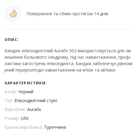
Повернення та обмін протягом 14 днів
ОПИС:
Бандаж епікондилітний Aurafix 303 використовується для зм
еншення больового синдрому, під час навантаження, профі
лактики загострень епікондиліта. Бандаж забезпечує рівномі
рний перерозподіл навантаження на м’язи та зв’язки.
ХАРАКТЕРИСТИКИ:
Колір:
Чорний
Тип:
Епікондилітний стріп
Виробник:
Aurafix
Розмір:
UNI
Країна виробника:
Туреччина