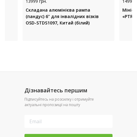
13999 грн.
14999 
,
Складана алюмінієва рампа
Міні-
(пандус) 6" для інвалідних візків
«PTR» 
OSD-STDS1097, Китай (білий)
Дізнавайтесь першим
Підписуйтесь на розсилку і отримуйте
актуальні пропозиції на пошту