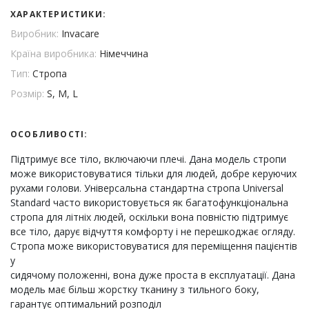
ХАРАКТЕРИСТИКИ:
Виробник:
Invacare
Країна виробника:
Німеччина
Тип:
Стропа
Розмір:
S, M, L
ОСОБЛИВОСТІ:
Підтримує все тіло, включаючи плечі. Дана модель стропи
може використовуватися тільки для людей, добре керуючих
рухами голови. Універсальна стандартна стропа Universal
Standard часто використовується як багатофункціональна
стропа для літніх людей, оскільки вона повністю підтримує
все тіло, дарує відчуття комфорту і не перешкоджає огляду.
Стропа може використовуватися для переміщення пацієнтів
у
сидячому положенні, вона дуже проста в експлуатації. Дана
модель має більш жорстку тканину з тильного боку,
гарантує оптимальний розподіл