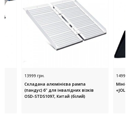
13999 грн.
14999 
ів
Складана алюмінієва рампа
Міні-
(пандус) 6" для інвалідних візків
«JOLLY
OSD-STDS1097, Китай (білий)