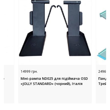
14999 грн.
24960 
(до
Міні-рампа ND025 для підіймача OSD
Панду
«JOLLY STANDARD» (чорний), Італія
Трейд 