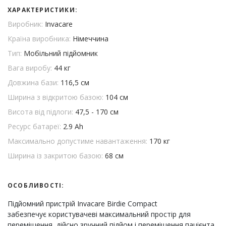
ХАРАКТЕРИСТИКИ:
Виробник:
Invacare
Країна виробника:
Німеччина
Тип:
Мобільний підйомник
Вага виробу:
44 кг
Довжина бази:
116,5 см
Ширина з відкритою базою:
104 см
Висота від підлоги:
47,5 - 170 см
Ресурс батареї:
2.9 Ah
Максимально допустиме навантаження:
170 кг
Ширина із закритою базою:
68 см
ОСОБЛИВОСТІ:
Підйомний пристрій Invacare Birdie Compact
забезпечує користувачеві максимальний простір для
переміщення, дійсно зручний підйом і переміщення пацієнта