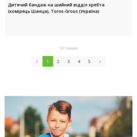
Дитячий бандаж на шийний відділ хребта
(комірець Шанца), Toros-Grous (Україна)
54 товарів
1
2
3
4
5