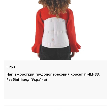
0 грн.
Напівжорсткий грудопоперековий корсет Л-4М-3В,
Реабілітімед (Україна)