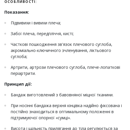
ОСОБЛИВОСТІ:
Показання:
Підвивихи і вивихи плеча;
Забої плеча, передпліччя, кисті;
Часткові пошкодження зв'язок плечового суглоба,
акроміально-ключичного зчленування, ліктьового
суглоба;
Артрити, артрози плечового суглоба, плече-лопаткові
періартрити.
Принцип дії:
Бандаж виготовлений з бавовняної міцної тканини.
При носінні бандажа верхня кінцівка надійно фіксована і
постійно знаходиться в оптимальному положенні в
підтримуючої опорної «сумці».
Висота і щільність прилягання до тіла регулюється за