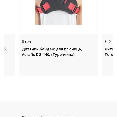
0 грн.
840 грн
лоб,
Дитячий бандаж для ключиць,
Дитяча
а)
Aurafix DG-140, (Туреччина)
Toros-