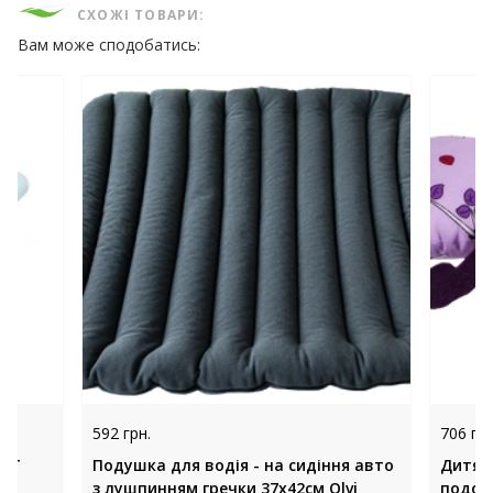
СХОЖІ ТОВАРИ:
Вам може сподобатись:
592 грн.
706 грн
ART
Подушка для водія - на сидіння авто
Дитяч
з лушпинням гречки 37х42см Olvi
подоро