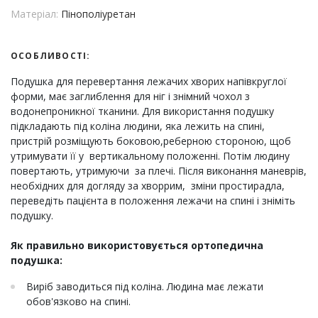
Матеріал:
Пінополіуретан
ОСОБЛИВОСТІ:
Подушка для перевертання лежачих хворих напівкруглої
форми, має заглиблення для ніг і знімний чохол з
водонепроникної тканини. Для використання подушку
підкладають під коліна людини, яка лежить на спині,
пристрій розміщують боковою,реберною стороною, щоб
утримувати її у вертикальному положенні. Потім людину
повертають, утримуючи за плечі. Після виконання маневрів,
необхідних для догляду за хворрим, зміни простирадла,
переведіть пацієнта в положення лежачи на спині і зніміть
подушку.
Як правильно використовується ортопедична
подушка:
Виріб заводиться під коліна. Людина має лежати
обов'язково на спині.