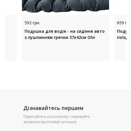
592 грн.
659 грн
ну
Подушка для водія - на сидіння авто
Подуш
)
з лушпинням гречки 37х42см Olvi
поїзді
Дізнавайтесь першим
Підписуйтесь на розсилку і отримуйте
актуальні пропозиції на пошту