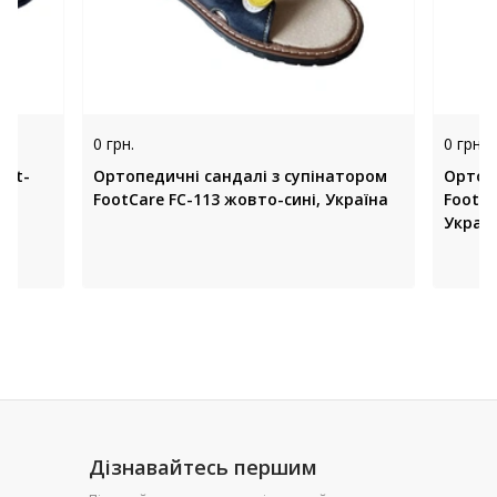
0 грн.
0 грн.
est-
Ортопедичні сандалі з супінатором
Ортоп
FootCare FC-113 жовто-сині, Україна
FootCare FC
Украї
Дізнавайтесь першим