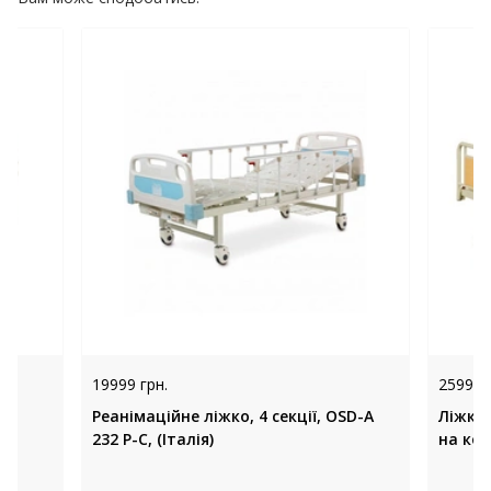
19999 грн.
25990 
Реанімаційне ліжко, 4 секції, OSD-A
Ліжко
-
232 P-C, (Італія)
на ко