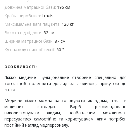
Довжина матрацної бази:
196 см
Країна виробника:
Італія
Максимальна вага пацієнта:
120 кг
Висота від підлоги:
52 см
Ширина матрацної бази:
87 см
Кут нахилу спинної секції:
60 °
ОСОБЛИВОСТІ:
Ліжко медичне функціональне створене спеціально для
того, щоб полегшити догляд за людиною, прикутою до
ліжка.
Медичне ліжко можна застосовувати як вдома, так і в
медичних закладах. Виріб рекомендовано
використовувати людям, позбавленим можливості
пересуватися самостійно та користувачам, яким потрібен
постійний нагляд медперсоналу.