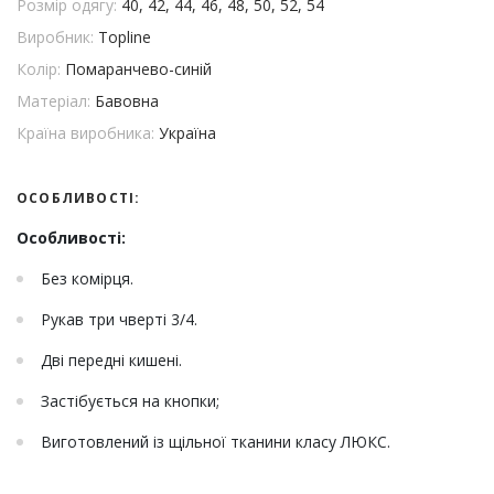
Розмір одягу:
40, 42, 44, 46, 48, 50, 52, 54
Виробник:
Topline
Колір:
Помаранчево-синій
Матеріал:
Бавовна
Країна виробника:
Україна
ОСОБЛИВОСТІ:
Особливості:
Без комірця.
Рукав три чверті 3/4.
Дві передні кишені.
Застібується на кнопки;
Виготовлений із щільної тканини класу ЛЮКС.