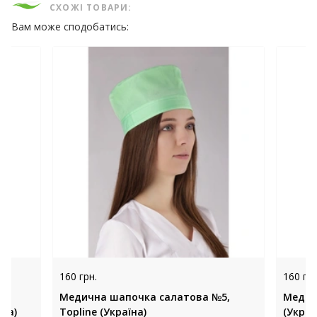
СХОЖІ ТОВАРИ:
Вам може сподобатись:
160 грн.
160 грн
Медична шапочка салатова №5,
Медич
їна)
Topline (Україна)
(Украї