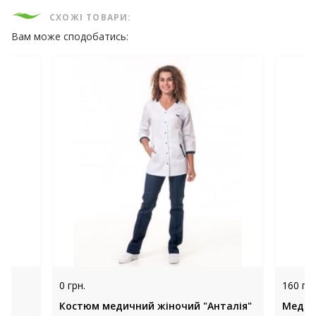
СХОЖІ ТОВАРИ:
Вам може сподобатись:
0 грн.
160 грн
Костюм медичний жіночий "Анталія"
Медич