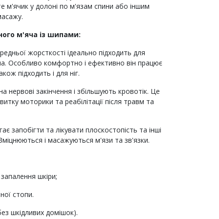
 м'ячик у долоні по м'язам спини або іншим
масажу.
ого м'яча із шипами:
редньої жорсткості ідеально підходить для
ла. Особливо комфортно і ефективно він працює
також підходить і для ніг.
а нервові закінчення і збільшують кровотік. Це
витку моторики та реабілітації після травм та
є запобігти та лікувати плоскостопість та інші
Зміцнюються і масажуються м'язи та зв'язки.
 запалення шкіри;
ної стопи.
ез шкідливих домішок).