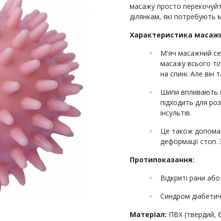
масажу просто перекочуйте
ділянкам, які потребують 
Характеристика масажн
М'яч масажний се
масажу всього ті
на спині. Але він 
Шипи впливають н
підходить для роз
інсультів.
Це також допомага
деформації стоп. 
Протипоказання:
Відкриті рани або
Синдром діабетич
Матеріал:
ПВХ (твердий, б