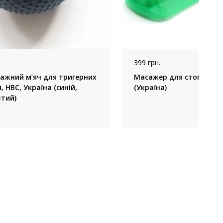
399 грн.
ажний м’яч для тригерних
Масажер для стоп Ortek,
, HBC, Україна (синій,
(Україна)
втий)