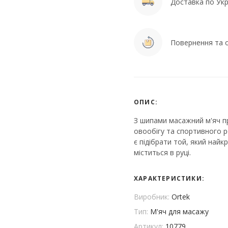
Доставка по Укра
Повернення та о
ОПИС:
З шипами масажний м'яч пр
овообігу та спортивного ро
є підібрати той, який най
міститься в руці.
ХАРАКТЕРИСТИКИ:
Виробник:
Ortek
Тип:
М'яч для масажу
Артикул:
10779