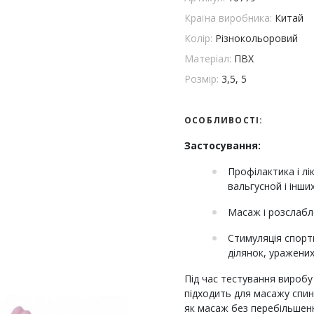
Країна виробника:
Китай
Колір:
Різнокольоровий
Матеріал:
ПВХ
Розмір:
3,5, 5
ОСОБЛИВОСТІ:
Застосування:
Профілактика і лі
вальгусной і інши
Масаж і розслабле
Стимуляція спорт
ділянок, уражени
Під час тестування вироб
підходить для масажу спин
як масаж без перебільшен