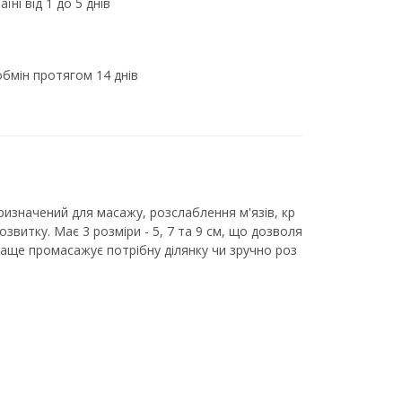
їні від 1 до 5 днів
бмін протягом 14 днів
изначений для масажу, розслаблення м'язів, кр
звитку. Має 3 розміри - 5, 7 та 9 см, що дозволя
краще промасажує потрібну ділянку чи зручно роз