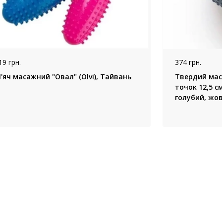
19 грн.
374 грн.
М'яч масажний "Овал" (Olvi), Тайвань
Твердий мас
точок 12,5 см
голубий, жо