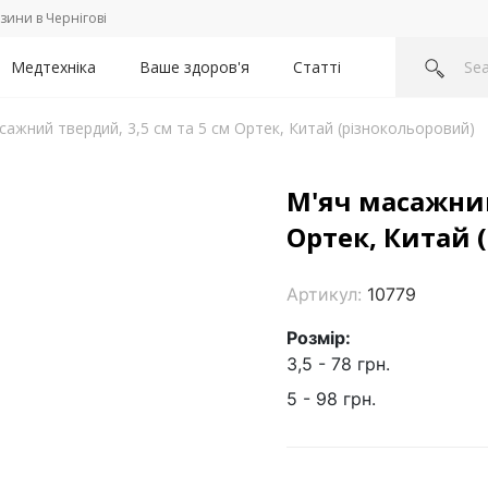
зини в Чернігові
Медтехніка
Ваше здоров'я
Статті
сажний твердий, 3,5 см та 5 см Ортек, Китай (різнокольоровий)
М'яч масажний
Ортек, Китай 
Артикул:
10779
Розмір:
3,5 - 78 грн.
5 - 98 грн.