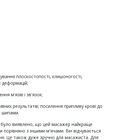
кування плоскостопості, клишоногості,
х деформацій;
ння м'язів і зв'язок;
ивних результатів; посилення припливу крові до
х шипами.
у було виявлено, що цей масажер найкраще
и порівняно з іншими м'ячами. Він відчувається
ня. Це також дуже зручно для масажиста. Для