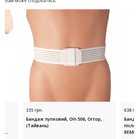
Вам може сподобатись:
335 грн.
638 грн
Бандаж пупковий, OH-506, Ortop,
Бандаж
(Тайвань)
післяп
an,
REMED 