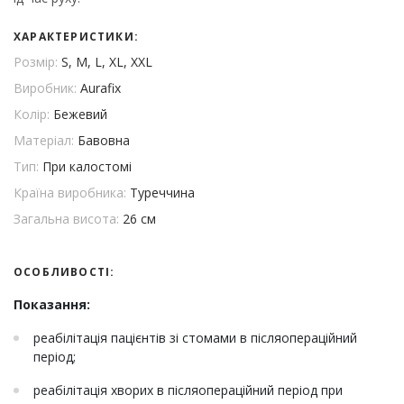
ХАРАКТЕРИСТИКИ:
Розмір:
S, M, L, XL, XXL
Виробник:
Aurafix
Колір:
Бежевий
Матеріал:
Бавовна
Тип:
При калостомі
Країна виробника:
Туреччина
Загальна висота:
26 см
ОСОБЛИВОСТІ:
Показання:
реабілітація пацієнтів зі стомами в післяопераційний
період;
реабілітація хворих в післяопераційний період при