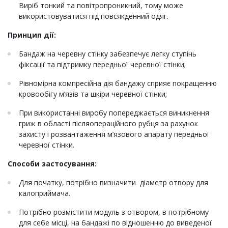
Виріб тонкий та повітропроникний, тому може
використовуватися під повсякденний одяг.
Принцип дії:
Бандаж на черевну стінку забезпечує легку ступінь
фіксації та підтримку передньої черевної стінки;
Рівномірна компресійна дія бандажу сприяє покращенню
кровообігу м’язів та шкіри черевної стінки;
При використанні виробу попереджається виникнення
гриж в області післяопераційного рубця за рахунок
захисту і розвантаження м’язового апарату передньої
черевної стінки.
Способи застосування:
Для початку, потрібно визначити діаметр отвору для
калоприймача.
Потрібно розмістити модуль з отвором, в потрібному
для себе місці, на бандажі по відношенню до виведеної