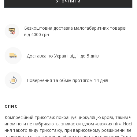
УТОЧНИТИ
Безкоштовна доставка малогабаритних товарів
від 4000 грн
Доставка по Україні від 1 до 5 днів
Повернення та обмін протягом 14 днів
ОПИС:
Компресійний трикотаж покращує циркуляцію крові, таким ч
ином ноги не набрякають, зникає синдром «важких ніг». Носі
ння такого виду трикотажу, при варикозному розширенні ве
н, призводить до звуження діаметра вен, що покращує їх ро