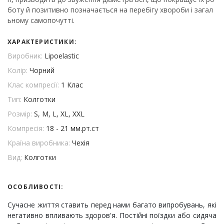
боту й позитивно позначається на перебігу хвороби і загал
ьному самопочутті.
ХАРАКТЕРИСТИКИ:
Виробник:
Lipoelastic
Колір:
Чорний
Клас компресії:
1 Клас
Тип:
Колготки
Розмір:
S, M, L, XL, XXL
Компресія:
18 - 21 мм.рт.ст
Країна виробника:
Чехія
Вид:
Колготки
ОСОБЛИВОСТІ:
Сучасне життя ставить перед нами багато випробувань, які
негативно впливають здоров'я. Постійні поїздки або сидяча