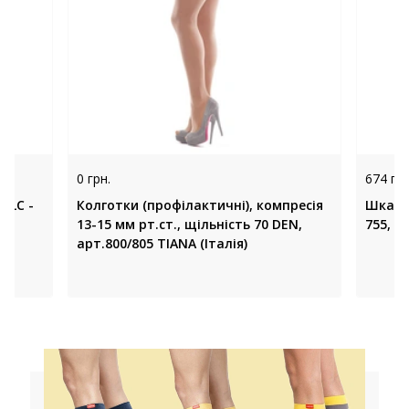
0 грн.
674 грн
 LC -
Колготки (профілактичні), компресія
Шкарп
13-15 мм рт.ст., щільність 70 DEN,
755, T
арт.800/805 TIANA (Італія)