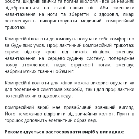
робота, шкідливі звички та погана екологія - все це неабияк
відображається на стані наших ніг. Аби зменшити
навантаження на ноги та зберегти їх здоров'я, лікарі
рекомендують використовувати медичний компресійний
трикотаж.
Компресійні колготи допоможуть почувати себе комфортно
за будь-яких умов. Профілактичний компресійний трикотаж
сприяє відтоку крові від нижніх кінцівок, зменшує
навантаження на серцево-судинну систему, попереджає
появу втомленості, надає стрункості ногам, зменшує
набряки м’яких тканин і об’єм ніг.
Компресійні колготи для жінок можна використовувати як
для полегшення симптомів хвороби, так і для профілактики
потенційних чи спадкових недуг.
Компресійний виріб має привабливий зовнішній вигляд.
Його неможливо відрізнити від звичайних колгот. Принт в
горошок доповнить елегантний образ леді.
Рекомендується застосовувати виріб у випадках: