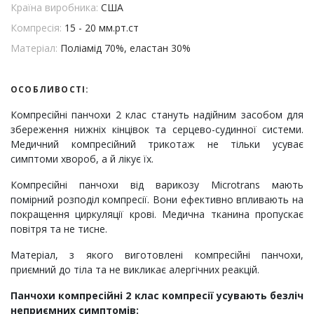
Країна виробника:
США
Компресія:
15 - 20 мм.рт.ст
Матеріал:
Поліамід 70%, еластан 30%
ОСОБЛИВОСТІ:
Компресійні панчохи 2 клас стануть надійним засобом для
збереження нижніх кінцівок та серцево-судинної системи.
Медичний компресійний трикотаж не тільки усуває
симптоми хвороб, а й лікує їх.
Компресійні панчохи від варикозу Microtrans мають
помірний розподіл компресії. Вони ефективно впливають на
покращення циркуляції крові. Медична тканина пропускає
повітря та не тисне.
Матеріал, з якого виготовлені компресійні панчохи,
приємний до тіла та не викликає алергічних реакцій.
Панчохи компресійні 2 клас компресії усувають безліч
неприємних симптомів: