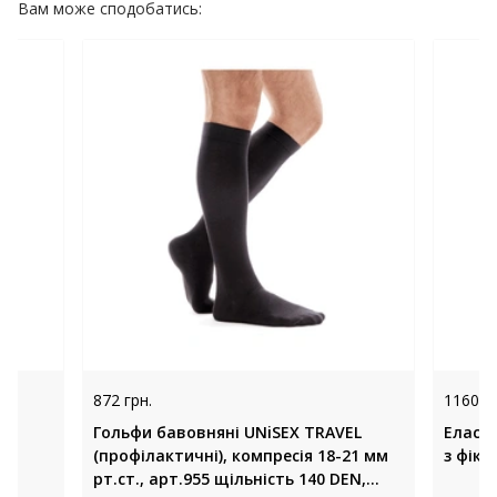
Вам може сподобатись:
872 грн.
1160 гр
Гольфи бавовняні UNiSEX TRAVEL
Еласти
M
(профілактичні), компресія 18-21 мм
з фікс
а
рт.ст., арт.955 щільність 140 DEN,