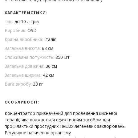
ХАРАКТЕРИСТИКИ:
Тип:
до 10 літрів
Виробник:
OSD
Країна виробника:
Італія
Загальна висота:
68 см
Споживана потужність:
850 Вт
Загальна довжина:
36 см
Загальна ширина:
42 см
Вага виробу:
33 кг
ОСОБЛИВОСТІ:
Концентратор призначений для проведення кисневої
терапії, яка вважається ефективним засобом для
профілактики простудних і інших легеневих захворювань.
Регулярне насичення організму