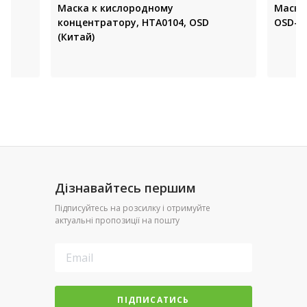
,
Маска к кислородному
Маска
концентратору, НТА0104, OSD
OSD-7F
(Китай)
Дізнавайтесь першим
Підписуйтесь на розсилку і отримуйте
актуальні пропозиції на пошту
ПІДПИСАТИСЬ