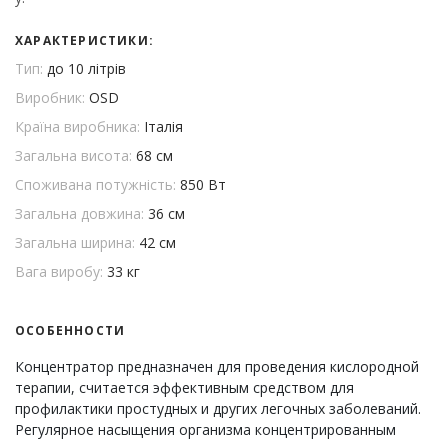
ХАРАКТЕРИСТИКИ:
Тип:
до 10 літрів
Виробник:
OSD
Країна виробника:
Італія
Загальна висота:
68 см
Споживана потужність:
850 Вт
Загальна довжина:
36 см
Загальна ширина:
42 см
Вага виробу:
33 кг
ОСОБЕННОСТИ
Концентратор предназначен для проведения кислородной
терапии, считается эффективным средством для
профилактики простудных и других легочных заболеваний.
Регулярное насыщения организма концентрированным