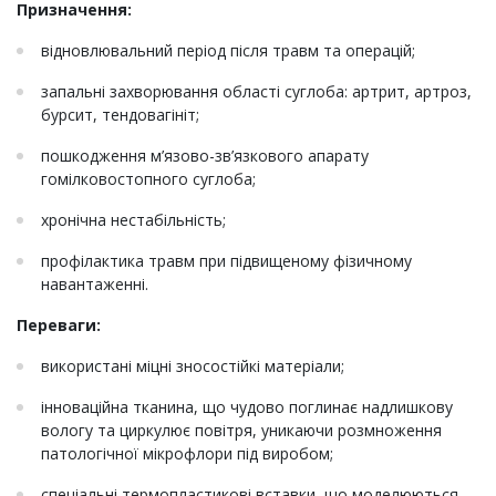
Призначення:
відновлювальний період після травм та операцій;
запальні захворювання області суглоба: артрит, артроз,
бурсит, тендовагініт;
пошкодження м’язово-зв’язкового апарату
гомілковостопного суглоба;
хронічна нестабільність;
профілактика травм при підвищеному фізичному
навантаженні.
Переваги:
використані міцні зносостійкі матеріали;
інноваційна тканина, що чудово поглинає надлишкову
вологу та циркулює повітря, уникаючи розмноження
патологічної мікрофлори під виробом;
спеціальні термопластикові вставки, що моделюються