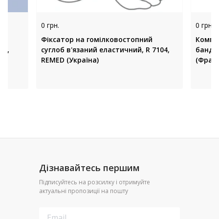
0 грн.
0 грн.
Фіксатор на гомілковостопний
Компр
83,
суглоб в'язаний еластичний, R 7104,
бандаж
REMED (Україна)
(Франц
Дізнавайтесь першим
Підписуйтесь на розсилку і отримуйте
актуальні пропозиції на пошту