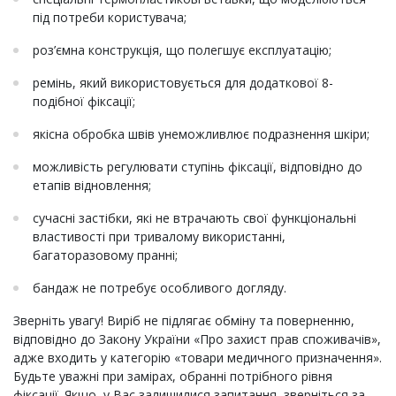
під потреби користувача;
роз’ємна конструкція, що полегшує експлуатацію;
ремінь, який використовується для додаткової 8-
подібної фіксації;
якісна обробка швів унеможливлює подразнення шкіри;
можливість регулювати ступінь фіксації, відповідно до
етапів відновлення;
сучасні застібки, які не втрачають свої функціональні
властивості при тривалому використанні,
багаторазовому пранні;
бандаж не потребує особливого догляду.
Зверніть увагу! Виріб не підлягає обміну та поверненню,
відповідно до Закону України «Про захист прав споживачів»,
адже входить у категорію «товари медичного призначення».
Будьте уважні при замірах, обранні потрібного рівня
фіксації. Якщо, у Вас залишилися запитання, зверніться за