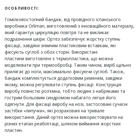
ОСОБЛИВОСТІ:
Гомілковостопний бандаж, від провідного іспанського
виробника Orliman, виготовлений з інноваційного матеріалу,
який гарантує циркуляцію повітря та не викликає
подразнення шкіри. Ортез забезпечує жорстку ступінь
фіксації, завдяки знімним пластиковим вставкам, які
фіксують суглоб з обох сторін. Використані
пластини виготовлені з термопластика, що можна
моделювати при термообробці. Таким чином, виріб щільно
прилягає до ноги, максимально фіксуючи суглоб. Також,
бандаж комплектується додатковим ременем, завдяки
якому, можна регулювати ступінь фіксації. Конструкція
виробу повністю роз’ємна, тобто людині з набряками та
гострим больовим синдромом набагато легше його
одягнути. Для фіксації виробу на нозі, застосовані сучасні
застібки «липучки», які розраховані на тривале
використання. Даний ортез можна використовувати на
різних етапах реабілітації, шляхом виймання жорстких
пластин.