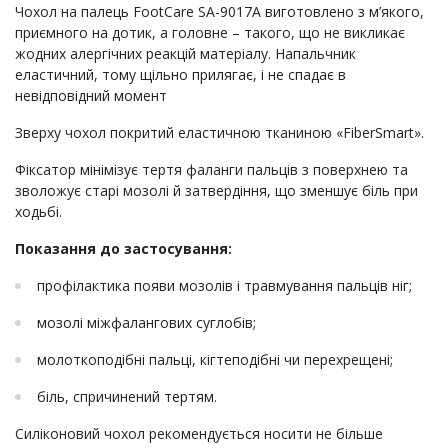
Чохол на палець FootCare SA-9017A виготовлено з м’якого,
приємного на дотик, а головне – такого, що не викликає
жодних алергічних реакцій матеріалу. Напальчник
еластичний, тому щільно прилягає, і не спадає в
невідповідний момент
Зверху чохол покритий еластичною тканиною «FiberSmart».
Фіксатор мінімізує тертя фаланги пальців з поверхнею та
зволожує старі мозолі й затвердіння, що зменшує біль при
ходьбі.
Показання до застосування:
профілактика появи мозолів і травмування пальців ніг;
мозолі міжфалангових суглобів;
молоткоподібні пальці, кігтеподібні чи перехрещені;
біль, спричинений тертям.
Силіконовий чохол рекомендується носити не більше