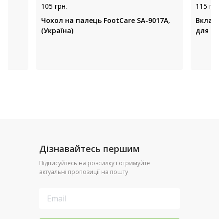
105 грн.
115 грн
Чохол на палець FootCare SA-9017A,
Вклади
R
(Україна)
для в'
Дізнавайтесь першим
Підписуйтесь на розсилку і отримуйте
актуальні пропозиції на пошту