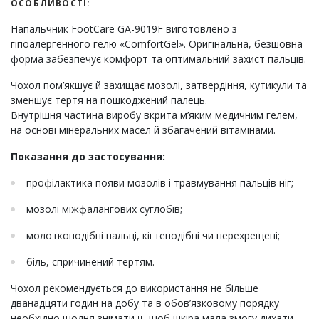
ОСОБЛИВОСТІ:
Напальчник FootCare GA-9019F виготовлено з
гіпоалергенного гелю «ComfortGel». Оригінальна, безшовна
форма забезпечує комфорт та оптимальний захист пальців.
Чохол пом’якшує й захищає мозолі, затвердіння, кутикули та
зменшує тертя на пошкоджений палець.
Внутрішня частина виробу вкрита м’яким медичним гелем,
на основі мінеральних масел й збагачений вітамінами.
Показання до застосування:
профілактика появи мозолів і травмування пальців ніг;
мозолі міжфалангових суглобів;
молоткоподібні пальці, кігтеподібні чи перехрещені;
біль, спричинений тертям.
Чохол рекомендується до використання не більше
дванадцяти годин на добу та в обов’язковому порядку
необхідно щодня знімати її, щоб шкіра мала змогу дихати.