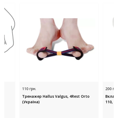
110 грн.
200 грн
Тренажер Hallus Valgus, 4Rest Оrto
Вклади
R
(Україна)
110, (