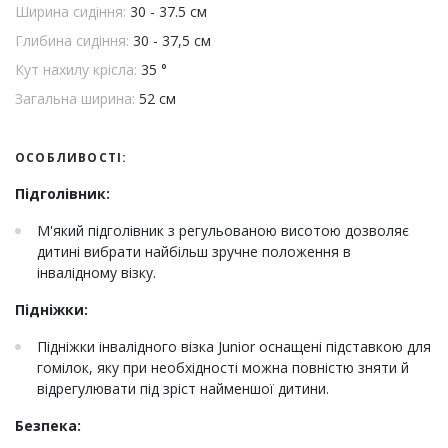
Ширина сидіння:
30 - 37.5 см
Глибина сидіння:
30 - 37,5 см
Кут нахилу крісла:
35 °
Загальна ширина:
52 см
ОСОБЛИВОСТІ:
Підголівник:
М'який підголівник з регульованою висотою дозволяє
дитині вибрати найбільш зручне положення в
інвалідному візку.
Підніжки:
Підніжки інвалідного візка Junior оснащені підставкою для
гомілок, яку при необхідності можна повністю зняти й
відрегулювати під зріст найменшої дитини.
Безпека: